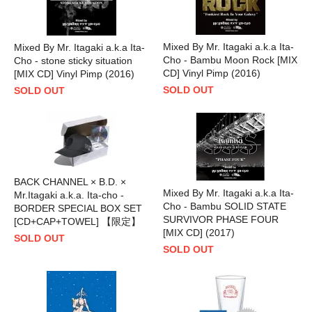
Mixed By Mr. Itagaki a.k.a Ita-
Mixed By Mr. Itagaki a.k.a Ita-
Cho - Bambu Moon Rock [MIX
Cho - stone sticky situation
CD] Vinyl Pimp (2016)
[MIX CD] Vinyl Pimp (2016)
SOLD OUT
SOLD OUT
BACK CHANNEL × B.D. ×
Mixed By Mr. Itagaki a.k.a Ita-
Mr.Itagaki a.k.a. Ita-cho -
Cho - Bambu SOLID STATE
BORDER SPECIAL BOX SET
SURVIVOR PHASE FOUR
[CD+CAP+TOWEL] 【限定】
[MIX CD] (2017)
SOLD OUT
SOLD OUT