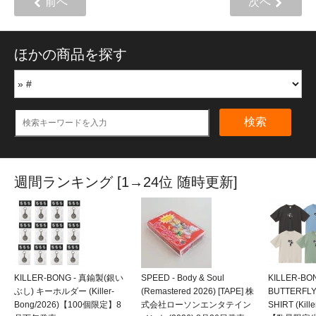
前へ
次へ
ほかの商品を探す
検索
週間ランキング [1→24位 随時更新]
KILLER-BONG - 真鍮製(銀い
SPEED - Body & Soul
KILLER-BO
ぶし) キーホルダー (Killer-
(Remastered 2026) [TAPE] 株
BUTTERFLY
Bong/2026)【100個限定】8
式会社ローソンエンタテイン
SHIRT (Kill