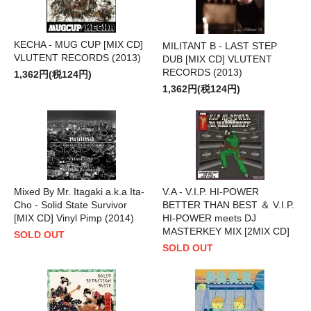
KECHA - MUG CUP [MIX CD]
MILITANT B - LAST STEP
VLUTENT RECORDS (2013)
DUB [MIX CD] VLUTENT
RECORDS (2013)
1,362円(税124円)
1,362円(税124円)
Mixed By Mr. Itagaki a.k.a Ita-
V.A - V.I.P. HI-POWER
Cho - Solid State Survivor
BETTER THAN BEST ＆ V.I.P.
[MIX CD] Vinyl Pimp (2014)
HI-POWER meets DJ
MASTERKEY MIX [2MIX CD]
SOLD OUT
SOLD OUT