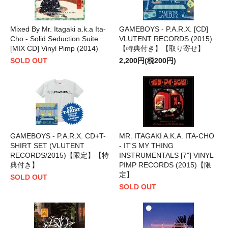
Mixed By Mr. Itagaki a.k.a Ita-
GAMEBOYS - P.A.R.X. [CD]
Cho - Solid Seduction Suite
VLUTENT RECORDS (2015)
[MIX CD] Vinyl Pimp (2014)
【特典付き】【取り寄せ】
SOLD OUT
2,200円(税200円)
GAMEBOYS - P.A.R.X. CD+T-
MR. ITAGAKI A.K.A. ITA-CHO
SHIRT SET (VLUTENT
- IT'S MY THING
RECORDS/2015)【限定】【特
INSTRUMENTALS [7"] VINYL
典付き】
PIMP RECORDS (2015)【限
定】
SOLD OUT
SOLD OUT