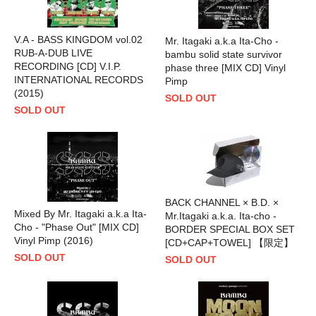
V.A - BASS KINGDOM vol.02
Mr. Itagaki a.k.a Ita-Cho -
RUB-A-DUB LIVE
bambu solid state survivor
RECORDING [CD] V.I.P.
phase three [MIX CD] Vinyl
INTERNATIONAL RECORDS
Pimp
(2015)
SOLD OUT
SOLD OUT
BACK CHANNEL × B.D. ×
Mixed By Mr. Itagaki a.k.a Ita-
Mr.Itagaki a.k.a. Ita-cho -
Cho - "Phase Out" [MIX CD]
BORDER SPECIAL BOX SET
Vinyl Pimp (2016)
[CD+CAP+TOWEL] 【限定】
SOLD OUT
SOLD OUT