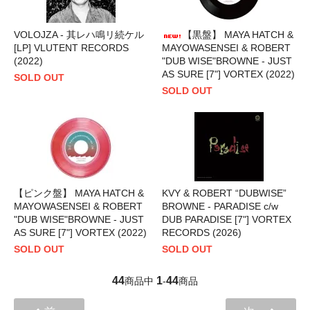
VOLOJZA - 其レハ鳴リ続ケル
【黒盤】 MAYA HATCH &
[LP] VLUTENT RECORDS
MAYOWASENSEI & ROBERT
(2022)
"DUB WISE"BROWNE - JUST
AS SURE [7"] VORTEX (2022)
SOLD OUT
SOLD OUT
【ピンク盤】 MAYA HATCH &
KVY & ROBERT “DUBWISE”
MAYOWASENSEI & ROBERT
BROWNE - PARADISE c/w
"DUB WISE"BROWNE - JUST
DUB PARADISE [7"] VORTEX
AS SURE [7"] VORTEX (2022)
RECORDS (2026)
SOLD OUT
SOLD OUT
44
1
44
商品中
-
商品