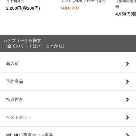
月下旬発売
メント (2026) 8月26日発売
【数量限定
売
2,200円(税200円)
SOLD OUT
4,950円(
カテゴリーから探す
（全てのリストはメニューから）
新入荷
予約商品
特典付き
ベストセラー
WE NOD限定セット商品