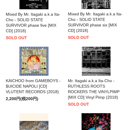
Mixed By Mr. Itagaki a.k.a Ita-
Mixed By Mr. Itagaki a.k.a Ita-
Cho - SOLID STATE
Cho - SOLID STATE
SURVIVOR phase six [MIX
SURVIVOR phase five [MIX
CD] (2018)
CD] (2018)
SOLD OUT
SOLD OUT
KAICHOO from GAMEBOYS -
Mr. Itagaki a.k.a Ita-Cho -
$UICIDE NAPOLI [CD]
RUTHLESS ROOTS
VLUTENT RECORDS (2018)
ROCKERS THE VINYLPIMP
[MIX CD] Vinyl Pimp (2018)
2,200円(税200円)
SOLD OUT