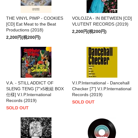
THE VINYL PIMP - COOKIES
VOLOJZA - IN BETWEEN [CD]
[CD] Eat Meat to the Beat
VLUTENT RECORDS (2019)
Productions (2018)
2,200円(税200円)
2,200円(税200円)
V.A. - STILL ADDICT OF
V.I.P.International - Dancehall
SLENG TENG [7"x5枚組 BOX
Checker [7"] V.I.P.International
仕様] V.I.P.International
Records (2019)
Records (2019)
SOLD OUT
SOLD OUT