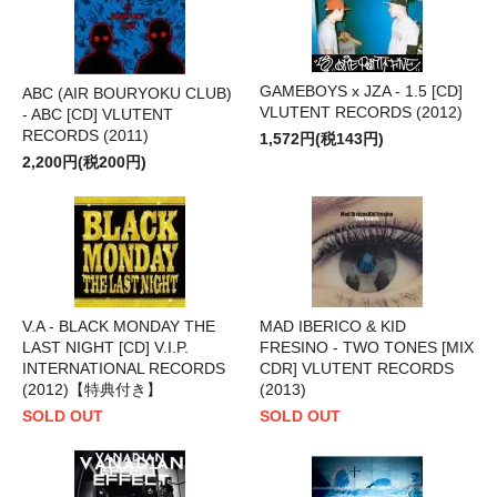
GAMEBOYS x JZA - 1.5 [CD]
ABC (AIR BOURYOKU CLUB)
VLUTENT RECORDS (2012)
- ABC [CD] VLUTENT
RECORDS (2011)
1,572円(税143円)
2,200円(税200円)
V.A - BLACK MONDAY THE
MAD IBERICO & KID
LAST NIGHT [CD] V.I.P.
FRESINO - TWO TONES [MIX
INTERNATIONAL RECORDS
CDR] VLUTENT RECORDS
(2012)【特典付き】
(2013)
SOLD OUT
SOLD OUT