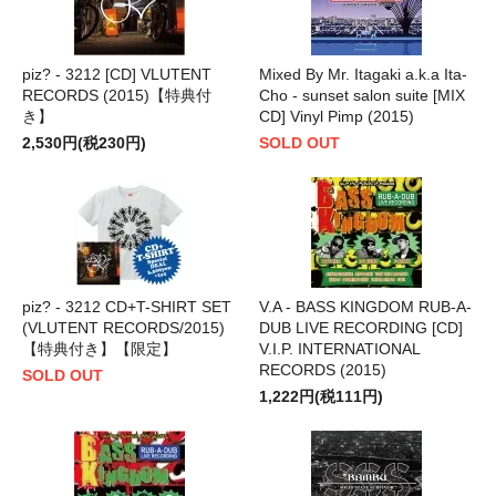
piz? - 3212 [CD] VLUTENT
Mixed By Mr. Itagaki a.k.a Ita-
RECORDS (2015)【特典付
Cho - sunset salon suite [MIX
き】
CD] Vinyl Pimp (2015)
2,530円(税230円)
SOLD OUT
piz? - 3212 CD+T-SHIRT SET
V.A - BASS KINGDOM RUB-A-
(VLUTENT RECORDS/2015)
DUB LIVE RECORDING [CD]
【特典付き】【限定】
V.I.P. INTERNATIONAL
RECORDS (2015)
SOLD OUT
1,222円(税111円)