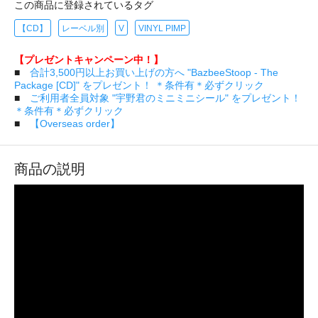
この商品に登録されているタグ
【CD】
レーベル別
V
VINYL PIMP
【プレゼントキャンペーン中！】
■
合計3,500円以上お買い上げの方へ "BazbeeStoop - The
Package [CD]" をプレゼント！ ＊条件有＊必ずクリック
■
ご利用者全員対象 "宇野君のミニミニシール" をプレゼント！
＊条件有＊必ずクリック
■
【Overseas order】
商品の説明