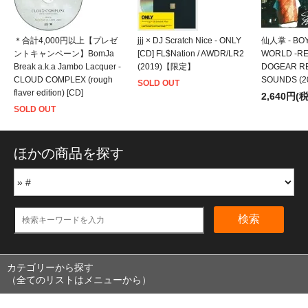
＊合計4,000円以上【プレゼ
jjj × DJ Scratch Nice - ONLY
仙人掌 - BO
ントキャンペーン】BomJa
[CD] FL$Nation / AWDR/LR2
WORLD -REM
Break a.k.a Jambo Lacquer -
(2019)【限定】
DOGEAR R
CLOUD COMPLEX (rough
SOUNDS (2
SOLD OUT
flaver edition) [CD]
2,640円(
SOLD OUT
ほかの商品を探す
検索
カテゴリーから探す
（全てのリストはメニューから）