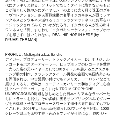
選りすぐられた優れたビート達が氏のサンプリング魔術により現
代にクッキリと蘇る。ソリッドで怪しくタイトに響きながらもど
こか瑞々しく艶やかにダイヤモンドのように光り輝く珠玉のグル
ーヴコレクション。さぁ百戦錬磨の名手イタガキさんが誘うファ
ンクネスとソウルネス溢れるミュージックマッドネスにお耳をハ
イジャックされてみてはいかがだろう。イタガキさんが生み出す
ワンネスな「間」すなわち「イタガキシーケンス」にヒップホッ
プを感じずにはいられない。REAL HIP HOP IN HERE (by
RYUHEI THE MAN)
PROFILE : Mr.Itagaki a.k.a. Ita-cho
ディガー、プロデューサー、トラックメイカー、DJ, オリジナル
レコード＆ポスターディーラー。ヒップホップのレコードを世界
一売った店の元バイヤーとして100タイトルを越えるエクスクル
ーシブ盤の制作、クラシックタイトル再発の企画でも国内外から
も評価される。中古盤買い付けでもアメリカ、ヨーロッパなどで
掘りまくるり。近年はニューディスカバリーの和物ディグに心血
注ぐハードディガ－。さらにはNITRO MICROPHONE
UNDERGROUND周辺をはじめとした日本のリアルなラッパーた
ちにトラックを提供。その多岐に渡るサンプリングのみでグルー
ヴを再構成させるプロデュースワークで海外の専門番組でもプレ
イされる。2005年よりseratoを導入しDJプレイを再始動。1000
クレーツ以上を余裕で持ち込めるプレイが可能にな、 国やジャ