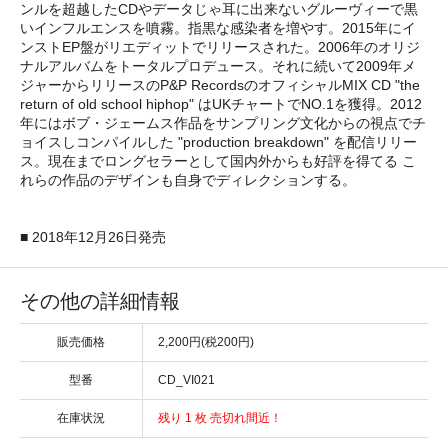
ンルを超越したCDやデータじゃ耳に出来ないグルーヴィーで黒
いインフルエンスを噴霧。指黒な感染者を増やす。2015年にイ
ンストEP盤がリエディットでリリースされた。2006年のオリジ
ナルアルバムをトータルプロデュース。それに続いて2009年メ
ジャーからリリースのP&P RecordsのオフィシャルMIX CD "the
return of old school hiphop" はUKチャートでNO.1を獲得。2012
年にはボブ・ジェームス作品をサンプリング文化からの視点でチ
ョイスしコンパイルした "production breakdown" を配信リリー
ス。現在までロングセラーとして国内外からも好評を得てる こ
れらの作品のデザインも自身でディレクションする。
■ 2018年12月26日発売
その他の詳細情報
販売価格
2,200円(税200円)
型番
CD_VI021
在庫状況
残り 1 枚 売切れ間近！