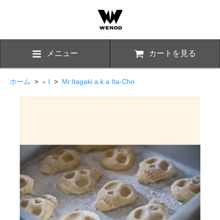
メニュー
カートを見る
ホーム
>
» I
>
Mr.Itagaki a.k.a Ita-Cho