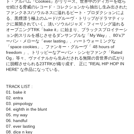
ト・アルバム『Cookies』がリリース。世界中のディガーを唸ら
せ続ける脅威のレコード・コレクションから抽出し生み出された
ファンクネス/ソウルネスに溢れるビート・プロダクションによ
る、黒煙漂う極上のムード/グルーヴ・トリップがドラマティッ
クに展開されていく。淡いソウル/ジャズ・フィーリング溢れる
オープニングTRK「bake it」に始まり、ブラックスプロイテーシ
ョン的スリルを感じさせるダンサンブルな「My Way」、80'sア
ーバン・メローな「ever lasting」、ハートウォーミングな
「space cookies」、ファンキー・グルーヴ「 48 hours of
freedom 」、トリッピーなアーバン・シンセファンク「Rated
Og」等々、ヴァイナルから生みだされる無限の音世界の広がり
に脱帽させられる23TRKが織り成す、 正に "REAL HIP HOP IN
HERE" な作品になっている。
TRACK LIST :
01. bake it
02. entra
03. pimpology
04. eighth in the blunt
05. my way
06. handful
07. ever lasting
08. dice n key