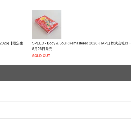
FE (2026)【限定生
SPEED - Body & Soul (Remastered 2026) [TAPE] 
8月26日発売
SOLD OUT