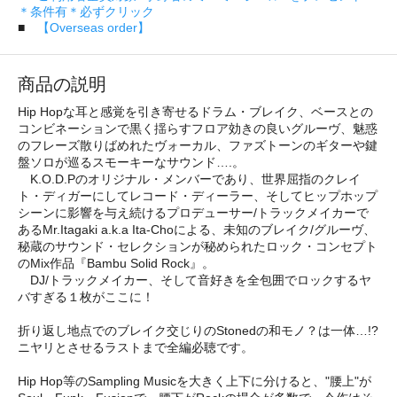
＊条件有＊必ずクリック
■
【Overseas order】
商品の説明
Hip Hopな耳と感覚を引き寄せるドラム・ブレイク、ベースとの
コンビネーションで黒く揺らすフロア効きの良いグルーヴ、魅惑
のフレーズ散りばめれたヴォーカル、ファズトーンのギターや鍵
盤ソロが巡るスモーキーなサウンド….。
K.O.D.Pのオリジナル・メンバーであり、世界屈指のクレイ
ト・ディガーにしてレコード・ディーラー、そしてヒップホップ
シーンに影響を与え続けるプロデューサー/トラックメイカーで
あるMr.Itagaki a.k.a Ita-Choによる、未知のブレイク/グルーヴ、
秘蔵のサウンド・セレクションが秘められたロック・コンセプト
のMix作品『Bambu Solid Rock』。
DJ/トラックメイカー、そして音好きを全包囲でロックするヤ
バすぎる１枚がここに！
折り返し地点でのブレイク交じりのStonedの和モノ？は一体…!?
ニヤリとさせるラストまで全編必聴です。
Hip Hop等のSampling Musicを大きく上下に分けると、"腰上"が