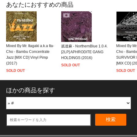
あなたにおすすめの商品
Mixed By Mr. Itagaki a.k.a Ita-
Mixed By Mr. 
舐達麻 - NorthernBlue 1.0.4.
Cho - Bambu Concentrate
Cho - Bamb
[2LP] APHRODITE GANG
Jazz [MIX CD] Vinyl Pimp
SURVIVOR
HOLDINGS (2016)
(2017)
[MIX CD] (2
SOLD OUT
SOLD OUT
SOLD OUT
ほかの商品を探す
検索