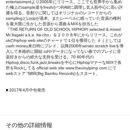
entertainmentより2006年にリリース。ここでも世界中から集め
た極上のsample達をfreshかつRAWに調理し玄人筋中心に高い評
価を得る。音創りに関してはオリジナルのレコードからの
samplingとLoopが基本。またレーベルに眠っていた音源の権利
を最大限に生かした
音源から選曲＆MIXを担当した
『THE RETURN OF OLD SCHOOL HIPHOP/ selected & mixed
Mr.Itagaki a.k.a. Ita-cho』を２００８年に
からリリース。これが
ukのhiphop web site
のチャートで１位を獲得した ｄｊとしては
cash money来日時にプレイ、以降2008年serato scratch liveを導
入して本格的に開始 cdやデータになってない曲でのプレイに音
楽好きからの絶大な支持を受ける。70-80年代の
Hiphop,disco,funk,jazz,breaksを中心にHiphopマナーなMIXで各
所をRockしてる official web site www.thevinylpimp.com にて
webストア "BBR(Big Bambu Records)もスタート。
■ 2017年4月中旬発売
その他の詳細情報