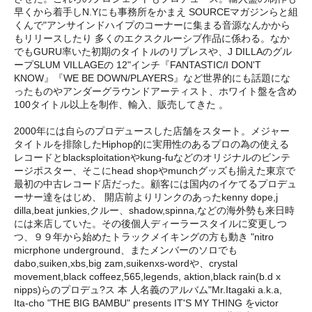
早くから着手しN.Yにも事務所をかまえ SOURCEマガジンらと組
くんで"アンサインドハイプのコーナーに集まる音源なんかから
もリリースしたり 多くのエクスクルーシブ作品に係わる。なか
でもGURU率いた
初期のタイトルのリプレスや、J DILLAのグル
ープSLUM VILLAGEの 12"インチ『FANTASTIC/I DON'T
KNOW』『WE BE DOWN/PLAYERS』など世界的にも話題にな
ったものやアンダーグラウンドアーティスト、ホワイト盤を含め
100タイトル以上を制作、輸入、販売してきた 。
2000年には自らのプロデュースした店舗をスタート。メジャー
タイトルを排除したHiphop的に実用性のあるプロの為の使える
レコードとblacksploitationやkung-fuなどのオリジナルのビンテ
ージポスター、そこにhead shopやmunchグッズも揃えた東京で
最初の中古レコード店だった。顧客には国内のイケてるプロデュ
ーサー達をはじめ、 開店前よりリンクのあったkenny dope,j
dilla,beat junkies,
クルー、shadow,spinna,などの海外勢も来日時
には来店していた。その後個人ディーラースタイルに変更しつ
つ、９９年から始めたトラックメイキングの方も動き "nitro
micrphone underground、またメンバーのソロでも
dabo,suiken,xbs,big zam,suikenxs-wordや、crystal
movement,black coffeez,565,legends, aktion,black rain(b.d x
nipps)らのプロデュ?ス 本 人名義のアルバム"Mr.Itagaki a.k.a,
Ita-cho "THE BIG BAMBU" presents IT'S MY THING をvictor