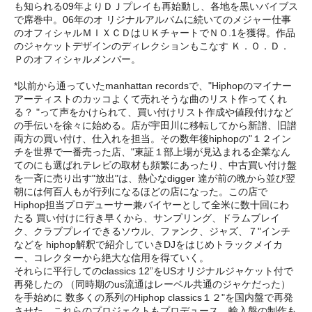
も知られる09年よりＤＪプレイも再始動し、各地を黒いバイブス
で席巻中。06年のオ リジナルアルバムに続いてのメジャー仕事
のオフィシャルＭＩＸＣＤはＵＫチャートでＮＯ.1を獲得。作品
のジャケットデザインのディレクションもこなす Ｋ．Ｏ．Ｄ．
Ｐのオフィシャルメンバー。
*以前から通っていたmanhattan recordsで、"Hiphopのマイナー
アーティストのカッコよくて売れそうな曲のリスト作ってくれ
る？ "って声をかけられて、買い付けリスト作成や値段付けなど
の手伝いを徐々に始める。店が宇田川に移転してから新譜、旧譜
両方の買い付け、仕入れを担当。その数年後hiphopの"１２イン
チを世界で一番売った店、"東証１部上場が見込まれる企業なん
てのにも選ばれテレビの取材も頻繁にあったり、中古買い付け盤
を一斉に売り出す"放出"は、熱心なdigger 達が前の晩から並び翌
朝には何百人もが行列になるほどの店になった。この店で
Hiphop担当プロデューサー兼バイヤーとして全米に数十回にわ
たる 買い付けに行き早くから、サンプリング、ドラムブレイ
ク、クラブプレイできるソウル、ファンク、ジャズ、７"インチ
などを hiphop解釈で紹介していきDJをはじめトラックメイカ
ー、コレクターから絶大な信用を得ていく。
それらに平行して
のclassics 12”をUSオリジナルジャケット付で
再発したの （同時期のus流通はレーベル共通のジャケだった）
を手始めに 数多くの
系列のHiphop classics１２"を国内盤で再発
させた。これらのプロジェクトもプロデュース。輸入盤の制作も