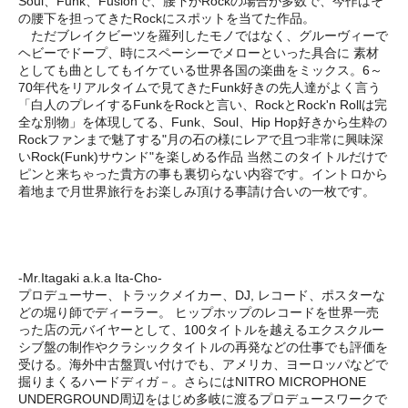
Soul、Funk、Fusionで、腰下がRockの場合が多数で、今作はそ
の腰下を担ってきたRockにスポットを当てた作品。
ただブレイクビーツを羅列したモノではなく、グルーヴィーで
ヘビーでドープ、時にスペーシーでメローといった具合に 素材
としても曲としてもイケている世界各国の楽曲をミックス。6～
70年代をリアルタイムで見てきたFunk好きの先人達がよく言う
「白人のプレイするFunkをRockと言い、RockとRock'n Rollは完
全な別物」を体現してる、Funk、Soul、Hip Hop好きから生粋の
Rockファンまで魅了する"月の石の様にレアで且つ非常に興味深
いRock(Funk)サウンド"を楽しめる作品 当然このタイトルだけで
ピンと来ちゃった貴方の事も裏切らない内容です。イントロから
着地まで月世界旅行をお楽しみ頂ける事請け合いの一枚です。
-Mr.Itagaki a.k.a Ita-Cho-
プロデューサー、トラックメイカー、DJ, レコード、ポスターな
どの堀り師でディーラー。 ヒップホップのレコードを世界一売
った店の元バイヤーとして、100タイトルを越えるエクスクルー
シブ盤の制作やクラシックタイトルの再発などの仕事でも評価を
受ける。海外中古盤買い付けでも、アメリカ、ヨーロッパなどで
掘りまくるハードディガ－。さらにはNITRO MICROPHONE
UNDERGROUND周辺をはじめ多岐に渡るプロデュースワークで