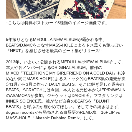
↑こちらは特典ポストカード5種類のイメージ画像です。
5年振りとなるMEDULLA NEW ALBUMが囁かれる中、
BEATS/DJ/MCをこなすMASS-HOLEによるドス黒くも艶っぽい
『NEXT』を感じさせる最高のビート集がリリース!!
2013年、いよいよ公開されるMEDULLAのNEW ALBUMそして、
本人や各メンバーによるORIGINAL ALBUM。前作の
MIXCD「TELEPHONE MY GIRLFRIEND ON A COLD DAI」も冷
めない間にMASS-HOLEによるストック的なBEATS集の発売が決
定!1月から3月に作ったDAILY BEATS、そこに継ぎ足した過去の
BEATS。SCRATCHには今回、本人と地元松本からIEP/RAWSUN
のASAMOANが参加。ジャケットはDAICHI氏。マスタリングは
INNER SCIENCE氏。彼がなぜ自身のBEATSを「BLUNT
BEATS」と呼ぶのか確かめてほしい。そしてその続きはまず、
dogear recordsから発売される白昼夢のREMIX集 16FLIP vs
MASS-HOLE 「Akashic Dubbing Remix」にて。