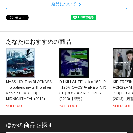
返品について
あなたにおすすめの商品
MASS-HOLE as BLACKASS
DJ KILLWHEEL a.k.a 16FLIP
KID FRESIN
- Telephone my girlfriend on
- 180ATOMOSPHERE 5 [MIX
HORSEMAN
a cold dai [MIX CD]
CD] DOGEAR RECORDS
[CD] DOGE
MIDNIGHTMEAL (2013)
(2013)【限定】
(2013)【廃
SOLD OUT
SOLD OUT
SOLD OUT
ほかの商品を探す