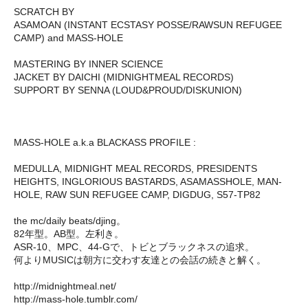
SCRATCH BY
ASAMOAN (INSTANT ECSTASY POSSE/RAWSUN REFUGEE
CAMP) and MASS-HOLE
MASTERING BY INNER SCIENCE
JACKET BY DAICHI (MIDNIGHTMEAL RECORDS)
SUPPORT BY SENNA (LOUD&PROUD/DISKUNION)
MASS-HOLE a.k.a BLACKASS PROFILE :
MEDULLA, MIDNIGHT MEAL RECORDS, PRESIDENTS
HEIGHTS, INGLORIOUS BASTARDS, ASAMASSHOLE, MAN-
HOLE, RAW SUN REFUGEE CAMP, DIGDUG, S57-TP82
the mc/daily beats/djing。
82年型。AB型。左利き。
ASR-10、MPC、44-Gで、トビとブラックネスの追求。
何よりMUSICは朝方に交わす友達との会話の続きと解く。
http://midnightmeal.net/
http://mass-hole.tumblr.com/