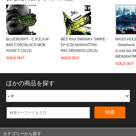
BLUEBERRY - C,R,E,A,M
BES from SWANKY SWIPE -
MASS-HOLE
[MIX CDR] BLACK MOB
EP [CD] MANHATTAN
- Telephone 
ADDICT (2013)
RECORDINGS (2013)
a cold dai [
MIDNIGHTM
SOLD OUT
SOLD OUT
SOLD OUT
ほかの商品を探す
検索
カテゴリーから探す