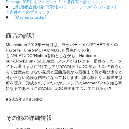
Package [CD]" をプレゼント！ ＊条件有＊必ずクリック
■
ご利用者全員対象 "宇野君のミニミニシール" をプレゼント！
＊条件有＊必ずクリック
■
【Overseas order】
商品の説明
Mushintaon 2013年一発目は、ラッパー・メシアTHEフライの
Favorite TuneをMUTAがMIXした異色作その名
も"VALETUDO"Hiphopを軸としながも、Hardcore
punk,Rock,Funk,Soul,Jazz...メシアがセレクト・監修をした、タ
イトル通りまさに"何でもアリ"のVALE TUDO Style！DJの視点か
らでは産み出せない発想と選曲最初から最後まで何が飛び出すか
分からない危険な内容になっております。誰も救わない救世主は
何を聴き、形成されてきたのか。メシアのAnother Sideを知る事
になるであろうこのVALETUDO最後までついてこれるか?!
■ 2013年3月8日発売
その他の詳細情報