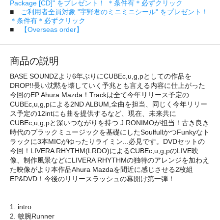
Package [CD]" をプレゼント！ ＊条件有＊必ずクリック
■
ご利用者全員対象 "宇野君のミニミニシール" をプレゼント！
＊条件有＊必ずクリック
■
【Overseas order】
商品の説明
BASE SOUNDZより6年ぶりにCUBEc,u,g,pとしての作品を
DROP!!長い沈黙を壊していく予兆とも言える内容に仕上がった
今回のEP Ahura Mazda！Trackは全て今年リリース予定の
CUBEc,u,g,pによる2ND ALBUM,全曲を担当、同じく今年リリー
ス予定の12intにも曲を提供するなど、現在、未来共に
CUBEc,u,g,pと深いつながりを持つ J.RONIMOが担当！古き良き
時代のブラックミュージックを基礎にしたSoulfullかつFunkyなト
ラックに3本MICがゆったりライミン...必見です。DVDセットの
今回！LIVERA RHYTHM(LRDO)によるCUBEc,u,g,pのLIVE映
像、制作風景などにLIVERA RHYTHMの独特のアレンジを加わえ
た映像がより本作品Ahura Mazdaを間近に感じさせる2枚組
EP&DVD！今後のリリースラッシュの幕開け第一弾！
1. intro
2. 敏腕Runner