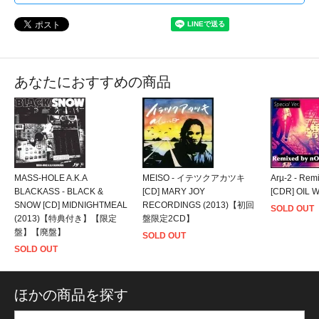
あなたにおすすめの商品
MASS-HOLE A.K.A
MEISO - イテツクアカツキ
Arµ-2 - Rem
BLACKASS - BLACK &
[CD] MARY JOY
[CDR] OIL 
SNOW [CD] MIDNIGHTMEAL
RECORDINGS (2013)【初回
SOLD OUT
(2013)【特典付き】【限定
盤限定2CD】
盤】【廃盤】
SOLD OUT
SOLD OUT
ほかの商品を探す