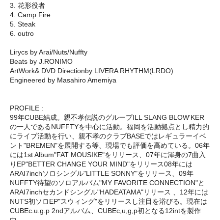
3. 花形役者
4. Camp Fire
5. Steak
6. outro
Lirycs by Arai/Nuts/Nuffty
Beats by J.RONIMO
ArtWork& DVD Directionby LIVERA RHYTHM(LRDO)
Engineered by Masahiro Amemiya
PROFILE :
99年CUBE結成。親不孝伝説のグループILL SLANG BLOW'KER
の一人であるNUFFTYを中心に活動。福岡を活動拠点とし精力的
にライブ活動を行い、親不孝のクラブBASEではレギュラーイベ
ント"BREMEN"を展開する等、現場でも評価を高めている。06年
には1st Album"FAT MOUSIKE"をリリース、07年に渾身の7曲入
りEP"BETTER CHANGE YOUR MIND"をリリース08年には
ARAI7inchソロシングル"LITTLE SONNY"をリリース、09年
NUFFTY待望のソロアルバム"MY FAVORITE CONNECTION"と
ARAI7inchセカンドシングル"HADEATAMA"リリース 、12年には
NUTS初ソロEP"スウィング"をリリースし注目を浴びる。現在は
CUBEc.u.g.p 2ndアルバム、CUBEc,u,g,p初となる12intを製作
中。