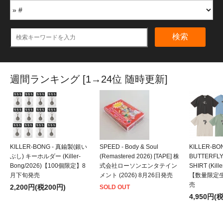
検索
週間ランキング [1→24位 随時更新]
KILLER-BONG - 真鍮製(銀い
SPEED - Body & Soul
KILLER-BO
ぶし) キーホルダー (Killer-
(Remastered 2026) [TAPE] 株
BUTTERFLY
Bong/2026)【100個限定】8
式会社ローソンエンタテイン
SHIRT (Kill
月下旬発売
メント (2026) 8月26日発売
【数量限定
売
2,200円(税200円)
SOLD OUT
4,950円(