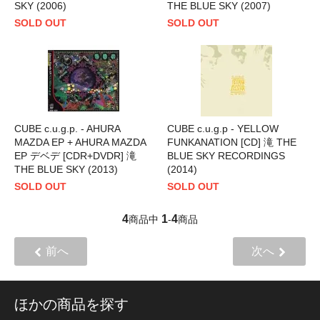
SKY (2006)
THE BLUE SKY (2007)
SOLD OUT
SOLD OUT
CUBE c.u.g.p. - AHURA
CUBE c.u.g.p - YELLOW
MAZDA EP + AHURA MAZDA
FUNKANATION [CD] 滝 THE
EP デベデ [CDR+DVDR] 滝
BLUE SKY RECORDINGS
THE BLUE SKY (2013)
(2014)
SOLD OUT
SOLD OUT
4
1
4
商品中
-
商品
前へ
次へ
ほかの商品を探す