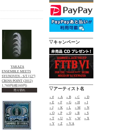
▽キャンペーン
YAKAZA
ENSEMBLE MEETS
SYUNOVEN - S/T [12"]
CROSS POINT (2012)
1,760円(税160円)
▽アーティスト名
売り切れ
» #
» A
» B
» C
» D
» E
» F
» G
» H
» I
» J
» K
» L
» M
» N
» O
» P
» Q
» R
» S
» T
» U
» V
» W
» X
» Y
» Z
» V.A