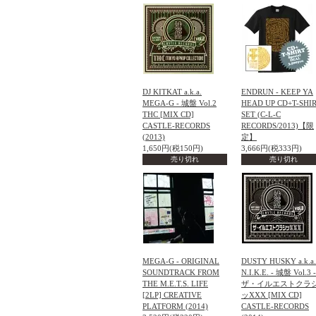
DJ KITKAT a.k.a.
ENDRUN - KEEP YA
MEGA-G - 城盤 Vol.2
HEAD UP CD+T-SHI
THC [MIX CD]
SET (C-L-C
CASTLE-RECORDS
RECORDS/2013)【限
(2013)
定】
1,650円(税150円)
3,666円(税333円)
売り切れ
売り切れ
MEGA-G - ORIGINAL
DUSTY HUSKY a.k.a.
SOUNDTRACK FROM
N.I.K.E. - 城盤 Vol.3 -
THE M.E.T.S. LIFE
ザ・イルエストクラ
[2LP] CREATIVE
ッXXX [MIX CD]
PLATFORM (2014)
CASTLE-RECORDS