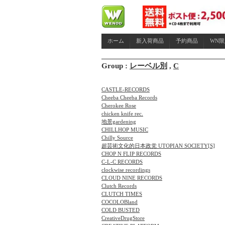
ホーム
新入荷商品
予約商品
WN
Group :
レーベル別
,
C
CASTLE-RECORDS
Cheeba Cheeba Records
Cherokee Rose
chicken knife rec.
地景gardening
CHILLHOP MUSIC
Chilly Source
超芸術文化的日本政党 UTOPIAN SOCIETY[S]
CHOP N FLIP RECORDS
C-L-C RECORDS
clockwise recordings
CLOUD NINE RECORDS
Clutch Records
CLUTCH TIMES
COCOLOBland
COLD BUSTED
CreativeDrugStore