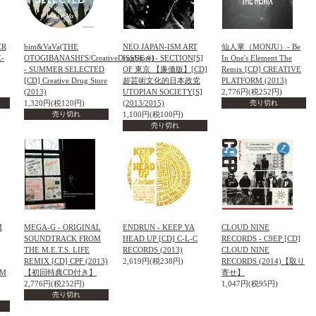
ER
bim&VaVa(THE
NEO JAPAN-ISM ART
仙人掌（MONJU）- Be
X-
OTOGIBANASHI'S/CreativeDrugStore)
ISSUE #1- SECTION[S]
In One's Element The
- SUMMER SELECTED
OF 東京 【廉価版】[CD]
Remix [CD] CREATIVE
[CD] Creative Drug Store
超芸術文化的日本政党
PLATFORM (2013)
(2013)
UTOPIAN SOCIETY[S]
2,776円(税252円)
1,320円(税120円)
(2013/2015)
売り切れ
売り切れ
1,100円(税100円)
売り切れ
M
MEGA-G - ORIGINAL
ENDRUN - KEEP YA
CLOUD NINE
SOUNDTRACK FROM
HEAD UP [CD] C-L-C
RECORDS - C9EP [CD]
THE M.E.T.S. LIFE
RECORDS (2013)
CLOUD NINE
]
REMIX [CD] CPF (2013)
2,619円(税238円)
RECORDS (2014)【取り
RM
【初回特典CD付き】
寄せ】
2,776円(税252円)
1,047円(税95円)
売り切れ