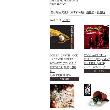
CREATIVE PLATFORM
CROSSPOINT
[並び順を変更] -
おすすめ順
-
価格順
-
新着順
1-48 / 208
NEXT
COE-LA-CANTH -
COE-LA-CANTH - COE
CHANGE [CD] C-L-C
LA CANTH MEETZ
RECORDS (2009)
ROYALTY [CD] C-L-C
2,305円(税210円)
RECORDS (2007)【廃
売り切れ
盤】
1,760円(税160円)
売り切れ