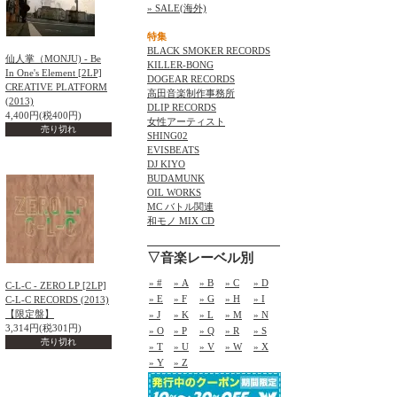
» SALE(海外)
特集
BLACK SMOKER RECORDS
仙人掌（MONJU) - Be
KILLER-BONG
In One's Element [2LP]
DOGEAR RECORDS
CREATIVE PLATFORM
高田音楽制作事務所
(2013)
DLIP RECORDS
4,400円(税400円)
女性アーティスト
売り切れ
SHING02
EVISBEATS
DJ KIYO
BUDAMUNK
OIL WORKS
MC バトル関連
和モノ MIX CD
▽音楽レーベル別
» #
» A
» B
» C
» D
C-L-C - ZERO LP [2LP]
» E
» F
» G
» H
» I
C-L-C RECORDS (2013)
【限定盤】
» J
» K
» L
» M
» N
3,314円(税301円)
» O
» P
» Q
» R
» S
売り切れ
» T
» U
» V
» W
» X
» Y
» Z