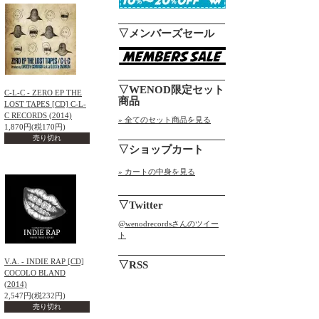
▽メンバーズセール
▽WENOD限定セット
C-L-C - ZERO EP THE
商品
LOST TAPES [CD] C-L-
C RECORDS (2014)
» 全てのセット商品を見る
1,870円(税170円)
売り切れ
▽ショップカート
» カートの中身を見る
▽Twitter
@wenodrecordsさんのツイー
ト
V.A. - INDIE RAP [CD]
▽RSS
COCOLO BLAND
(2014)
2,547円(税232円)
売り切れ