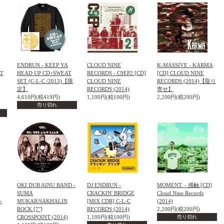
ENDRUN - KEEP YA
CLOUD NINE
K-MASSIVE - KARMA
RT
HEAD UP CD+SWEAT
RECORDS - C9EP2 [CD]
[CD] CLOUD NINE
SET (C-L-C /2013)【限
CLOUD NINE
RECORDS (2014)【取り
定】
RECORDS (2014)
寄せ】
4,610円(税419円)
1,100円(税100円)
2,200円(税200円)
売り切れ
OKI DUB AINU BAND -
DJ ENDRUN -
MOMENT. - 感触 [CD]
SUMA
CRACKIN' BRIDGE
Cloud Nine Records
シ
MUKAR/SAKHALIN
[MIX CDR] C-L-C
(2014)
ROCK [7"]
RECORDS (2014)
2,200円(税200円)
CROSSPOINT (2014)
1,100円(税100円)
売り切れ