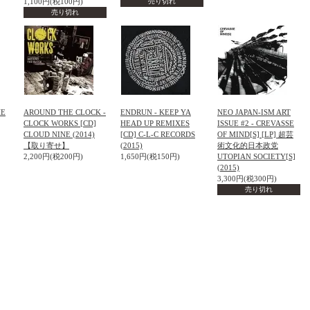
1,100円(税100円)
売り切れ
売り切れ
HE
AROUND THE CLOCK -
ENDRUN - KEEP YA
NEO JAPAN-ISM ART
CLOCK WORKS [CD]
HEAD UP REMIXES
ISSUE #2 - CREVASSE
CLOUD NINE (2014)
[CD] C-L-C RECORDS
OF MIND[S] [LP] 超芸
【取り寄せ】
(2015)
術文化的日本政党
2,200円(税200円)
1,650円(税150円)
UTOPIAN SOCIETY[S]
(2015)
3,300円(税300円)
売り切れ