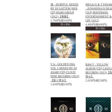
漢 - HURTFUL MIXED
MEGA-G & T.TANA
BY DJ GATTEM [MIX
- JUSWANNA IS DEA
CD] 9SARI-GROUP
[2LP] BOOTBANG
(2012)【廃盤】
ENTERTAINMENT &
1,760円(税160円)
CPF (2012)
売り切れ
4,400円(税400円)
売り切れ
V.A - GOLDEN ERA
RAW-T - YELLOW
VOL.5 MIXED BY DJ
ALBUM [CD] CASTL
ASARI [CD] CLOUD
RECORDS (2013)【
NINE RECORDS (2013)
寄せ】
【取り寄せ】
2,619円(税238円)
1,650円(税150円)