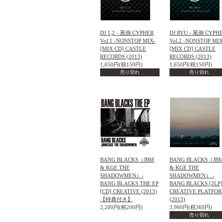
DJ 1,2 - 罵倒 CYPHER
DJ RYU - 罵倒 CYPH
Vol.1 -NONSTOP MIX-
Vol.2 -NONSTOP MI
[MIX CD] CASTLE
[MIX CD] CASTLE
RECORDS (2013)
RECORDS (2013)
1,650円(税150円)
1,650円(税150円)
売り切れ
売り切れ
BANG BLACKS（JBM
BANG BLACKS（JB
& KGE THE
& KGE THE
SHADOWMEN）-
SHADOWMEN） -
BANG BLACKS THE EP
BANG BLACKS [2LP
[CD] CREATIVE (2013)
CREATIVE PLATFO
【特典付き】
(2013)
2,200円(税200円)
3,960円(税360円)
売り切れ