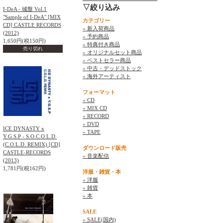
▽絞り込み
I-DeA - 城盤 Vol.1
"Sample of I-DeA" [MIX
カテゴリー
CD] CASTLE RECORDS
» 新入荷商品
(2012)
» 予約商品
1,650円(税150円)
» 特典付き商品
売り切れ
» オリジナルセット商品
» ベストセラー商品
» 中古・デッドストック
» 海外アーティスト
フォーマット
» CD
» MIX CD
» RECORD
» DVD
ICE DYNASTY x
» TAPE
Y.G.S.P - S.O.C.O.L.D.
(C.O.L.D. REMIX) [CD]
ダウンロード販売
CASTLE-RECORDS
» 音楽配信
(2013)
1,781円(税162円)
洋服・雑貨・本
» 洋服
» 雑貨
» 本
SALE
» SALE(国内)