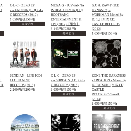
KA
C-L-C - ZERO EP
MEGA-G - JUSWANNA
G.O & RAW-T (ICE
D
ver.ENDRUN [CD] C-L-
IS DEAD REMIX [CD]
DYNASTY) -
C RECORDS (2012)
BOOTBANG
WORKMAN Mixed By
1,650円(税150円)
ENTERTAINMENT &
DJ 1,2 [MIX CD]
売り切れ
CPF (2012)【限定】
CASTLE RECORDS
3,143円(税286円)
(2012)
売り切れ
1,650円(税150円)
SENDIAN - LIFE [CD]
C-L-C - ZERO EP
ZONE THE DARKNESS
E
CLOUD NINE
ver.SHBEATS [CD] C-L-
- CREATION - Mixed By
取り
RECORDS (2013)
C RECORDS (2013)
DJ TATSUKI [MIX CD]
2,200円(税200円)
1,650円(税150円)
CASTLE-
売り切れ
RECORDS/"S"muzik
(2013)
1,650円(税150円)
売り切れ