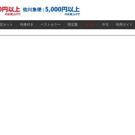
限定セット
特典付き
ベストセラー
限定盤
セール
中古
利用ガイド