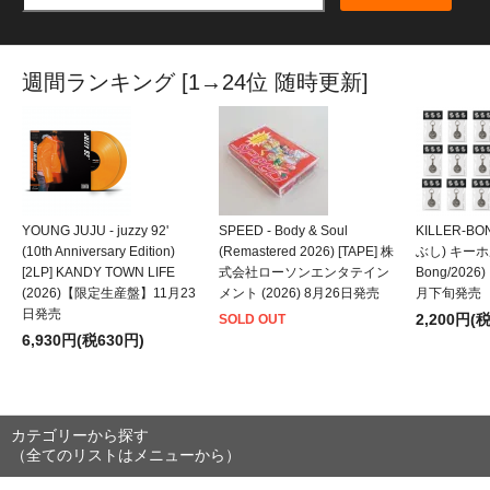
週間ランキング [1→24位 随時更新]
YOUNG JUJU - juzzy 92'
SPEED - Body & Soul
KILLER-B
(10th Anniversary Edition)
(Remastered 2026) [TAPE] 株
ぶし) キーホルダ
[2LP] KANDY TOWN LIFE
式会社ローソンエンタテイン
Bong/202
(2026)【限定生産盤】11月23
メント (2026) 8月26日発売
月下旬発売
日発売
2,200円(
SOLD OUT
6,930円(税630円)
カテゴリーから探す
（全てのリストはメニューから）