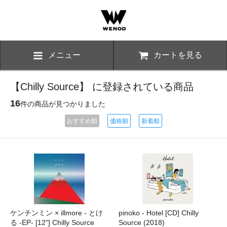
メニュー
カートを見る
【Chilly Source】 に登録されている商品
16
件の商品が見つかりました
おすすめ順
価格順
新着順
ケンチンミン × illmore - とけ
pinoko - Hotel [CD] Chilly
る -EP- [12"] Chilly Source
Source (2018)