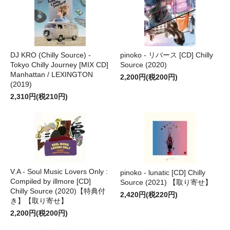
DJ KRO (Chilly Source) -
pinoko - リバース [CD] Chilly
Tokyo Chilly Journey [MIX CD]
Source (2020)
Manhattan / LEXINGTON
2,200円(税200円)
(2019)
2,310円(税210円)
V.A - Soul Music Lovers Only :
pinoko - lunatic [CD] Chilly
Compiled by illmore [CD]
Source (2021) 【取り寄せ】
Chilly Source (2020)【特典付
2,420円(税220円)
き】【取り寄せ】
2,200円(税200円)