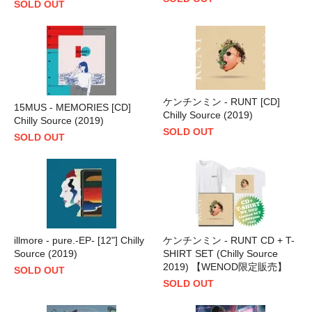
SOLD OUT
ケンチンミン - RUNT [CD]
15MUS - MEMORIES [CD]
Chilly Source (2019)
Chilly Source (2019)
SOLD OUT
SOLD OUT
illmore - pure.-EP- [12"] Chilly
ケンチンミン - RUNT CD + T-
Source (2019)
SHIRT SET (Chilly Source
2019) 【WENOD限定販売】
SOLD OUT
SOLD OUT