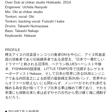
Over Dub at chikar studio Hokkaido. 2014
Engeneer: Uchida Naoyuki
Mix: Oki at chikar studio
Tonkori, vocal: Oki
Tonkori, backing vocal: Futoshi I kabe
Drums: Takashi Numazawa
Bass: Takashi Nakajo
Keyboards: Hakase
PROFILE :
樺太アイヌの弦楽器トンコリの奏者OKIを中心に、アイヌ民族楽
器の演奏者であり伝統継承者である居壁太、"日本で一番忙しい
ドラマー"と称される沼澤尚、ベテランBLUESベーシスト中條
卓、FISHMANS脱退後、LITTLE TEMPO等で活躍するレゲエキ
ーボーディストHakase、そして日本が世界に誇るDUBエンジニ
アである内田直之による鉄壁の最新縄文系DUBバンド。世界中か
らオファーが絶えないにも関わらず、メンバーがそれぞれ多忙を
極める為全員が揃ってライブ出来る事は極めて稀であり、それを
幸運にも体験出来た者は必ずやその古代から受け継ぐ魂に感動す
るだろう。
■ 2014年7月上旬発売