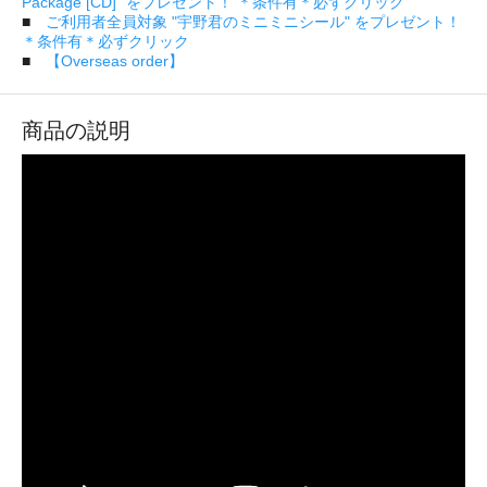
Package [CD]" をプレゼント！ ＊条件有＊必ずクリック
■
ご利用者全員対象 "宇野君のミニミニシール" をプレゼント！
＊条件有＊必ずクリック
■
【Overseas order】
商品の説明