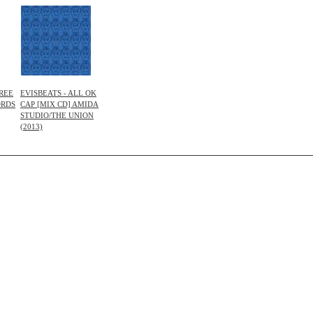
HREE
EVISBEATS - ALL OK
ORDS
CAP [MIX CD] AMIDA
STUDIO/THE UNION
(2013)