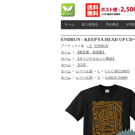
ホーム
新入荷商品
予約商品
WN
ENDRUN - KEEP YA HEAD UP CD
アーティスト名 :
» E
,
ENDRUN
ホーム
＞
【限定盤・初回盤】
ホーム
＞
【オリジナルセット商品】
ホーム
＞
【CD】
ホーム
＞
レーベル別
＞
C
＞
C-L-C RECORDS
ホーム
＞
レーベル別
＞
G
＞
GARLIC FARM