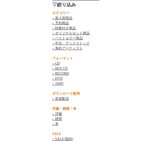
▽絞り込み
カテゴリー
» 新入荷商品
» 予約商品
» 特典付き商品
» オリジナルセット商品
» ベストセラー商品
» 中古・デッドストック
» 海外アーティスト
フォーマット
» CD
» MIX CD
» RECORD
» DVD
» TAPE
ダウンロード販売
» 音楽配信
洋服・雑貨・本
» 洋服
» 雑貨
» 本
SALE
» SALE(国内)