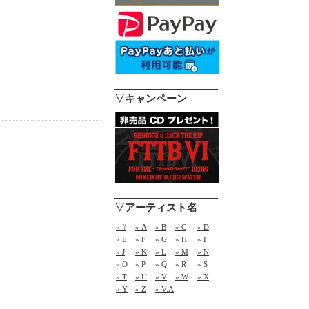
▽キャンペーン
▽アーティスト名
» #
» A
» B
» C
» D
» E
» F
» G
» H
» I
» J
» K
» L
» M
» N
» O
» P
» Q
» R
» S
» T
» U
» V
» W
» X
» Y
» Z
» V.A