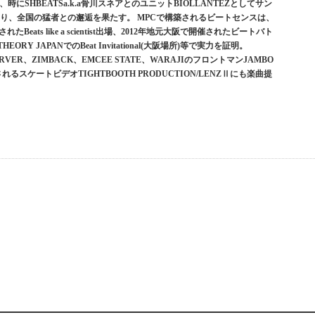
にSHBEATSa.k.a骨川スネアとのユニットBIOLLANTEZとしてサン
回り、全国の猛者との邂逅を果たす。 MPCで構築されるビートセンスは、
催されたBeats like a scientist出場、2012年地元大阪で開催されたビートバト
THEORY JAPANでのBeat Invitational(大阪場所)等で実力を証明。
ERVER、ZIMBACK、EMCEE STATE、WARAJIのフロントマンJAMBO
るスケートビデオTIGHTBOOTH PRODUCTION/LENZⅡにも楽曲提