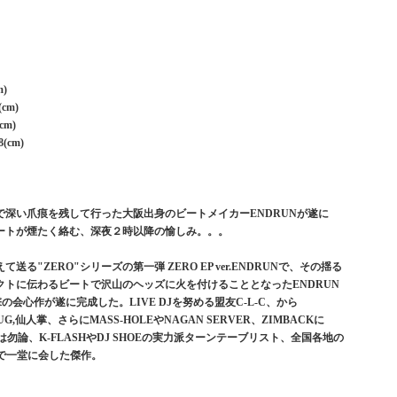
m)
(cm)
cm)
(cm)
深い爪痕を残して行った大阪出身のビートメイカーENDRUNが遂に
ビートが煙たく絡む、深夜２時以降の愉しみ。。。
"ZERO"シリーズの第一弾 ZERO EP ver.ENDRUNで、その揺る
トに伝わるビートで沢山のヘッズに火を付けることとなったENDRUN
会心作が遂に完成した。LIVE DJを努める盟友C-L-C、から
r.PUG,仙人掌、さらにMASS-HOLEやNAGAN SERVER、ZIMBACKに
YSは勿論、K-FLASHやDJ SHOEの実力派ターンテーブリスト、全国各地の
NSEIまで一堂に会した傑作。