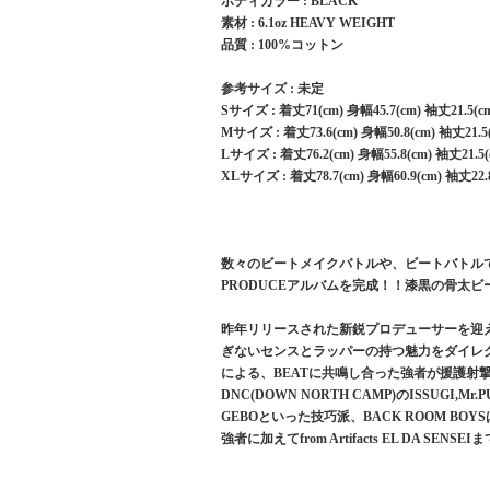
ボディカラー : BLACK
素材 : 6.1oz HEAVY WEIGHT
品質 : 100%コットン
参考サイズ : 未定
Sサイズ : 着丈71(cm) 身幅45.7(cm) 袖丈21.5(c
Mサイズ : 着丈73.6(cm) 身幅50.8(cm) 袖丈21.5
Lサイズ : 着丈76.2(cm) 身幅55.8(cm) 袖丈21.5(
XLサイズ : 着丈78.7(cm) 身幅60.9(cm) 袖丈22.8
数々のビートメイクバトルや、ビートバトルで
PRODUCEアルバムを完成！！漆黒の骨太
昨年リリースされた新鋭プロデューサーを迎えて送る
ぎないセンスとラッパーの持つ魅力をダイレク
による、BEATに共鳴し合った強者が援護射撃の
DNC(DOWN NORTH CAMP)のISSUGI,M
GEBOといった技巧派、BACK ROOM BO
強者に加えてfrom Artifacts EL DA SE