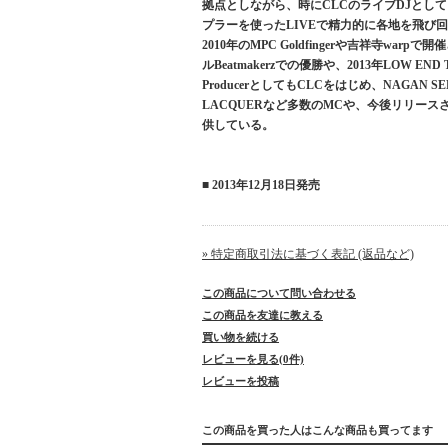
拠点としながら、時にCLCのライブDJとして、時
プラーを使ったLIVEで精力的に各地を飛び
2010年のMPC Goldfingerや吉祥寺warpで開
ルBeatmakerzでの優勝や、2013年LOW END 
ProducerとしてもCLCをはじめ、NAGAN S
LACQUERなど多数のMCや、今後リリースされ
供している。
■ 2013年12月18日発売
» 特定商取引法に基づく表記 (返品など)
この商品について問い合わせる
この商品を友達に教える
買い物を続ける
レビューを見る(0件)
レビューを投稿
この商品を買った人はこんな商品も買ってます