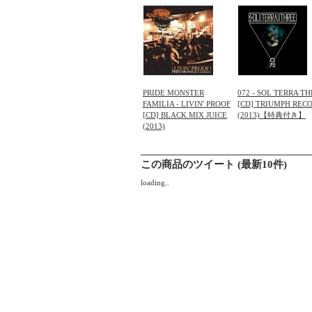
PRIDE MONSTER
072 - SOL TERRA T
FAMILIA - LIVIN' PROOF
[CD] TRIUMPH REC
[CD] BLACK MIX JUICE
(2013)【特典付き】
(2013)
この商品のツイート (最新10件)
loading..