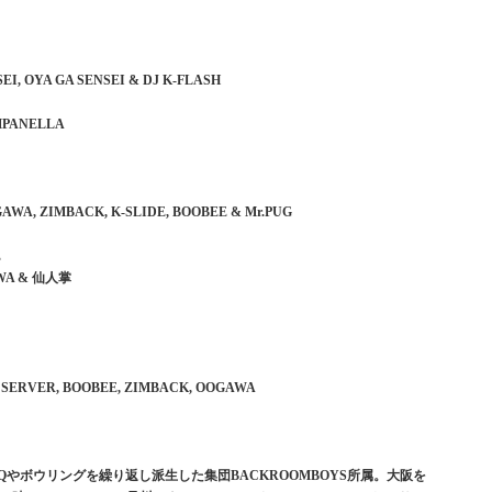
ENSEI, OYA GA SENSEI & DJ K-FLASH
CAMPANELLA
 OOGAWA, ZIMBACK, K-SLIDE, BOOBEE & Mr.PUG
E
OGAWA & 仙人掌
GAN SERVER, BOOBEE, ZIMBACK, OOGAWA
BQやボウリングを繰り返し派生した集団BACKROOMBOYS所属。大阪を