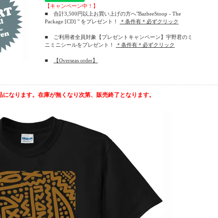
【キャンペーン中！】
■ 合計3,500円以上お買い上げの方へ"BazbeeStoop - The
Package [CD] " をプレゼント！
＊条件有＊必ずクリック
■ ご利用者全員対象【プレゼントキャンペーン】宇野君のミ
ニミニシールをプレゼント！
＊条件有＊必ずクリック
■
【Overseas order】
品になります。在庫が無くなり次第、販売終了となります。