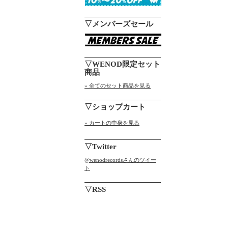
▽メンバーズセール
▽WENOD限定セット
商品
» 全てのセット商品を見る
▽ショップカート
» カートの中身を見る
▽Twitter
@wenodrecordsさんのツイー
ト
▽RSS