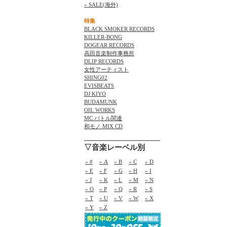
» SALE(海外)
特集
BLACK SMOKER RECORDS
KILLER-BONG
DOGEAR RECORDS
高田音楽制作事務所
DLIP RECORDS
女性アーティスト
SHING02
EVISBEATS
DJ KIYO
BUDAMUNK
OIL WORKS
MC バトル関連
和モノ MIX CD
▽音楽レーベル別
» #
» A
» B
» C
» D
» E
» F
» G
» H
» I
» J
» K
» L
» M
» N
» O
» P
» Q
» R
» S
» T
» U
» V
» W
» X
» Y
» Z