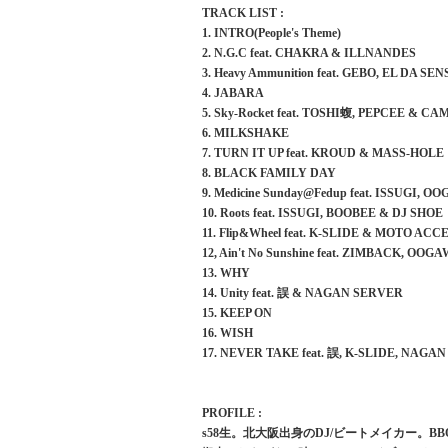
TRACK LIST :
1. INTRO(People's Theme)
2. N.G.C feat. CHAKRA & ILLNANDES
3. Heavy Ammunition feat. GEBO, EL DA S
4. JABARA
5. Sky-Rocket feat. TOSHI蝮, PEPCEE & 
6. MILKSHAKE
7. TURN IT UP feat. KROUD & MASS-HOLE
8. BLACK FAMILY DAY
9. Medicine Sunday@Fedup feat. ISSUGI,
10. Roots feat. ISSUGI, BOOBEE & DJ SHOE
11. Flip&Wheel feat. K-SLIDE & MOTO ACC
12, Ain't No Sunshine feat. ZIMBACK, O
13. WHY
14. Unity feat. 誤 & NAGAN SERVER
15. KEEP ON
16. WISH
17. NEVER TAKE feat. 誤, K-SLIDE, NA
PROFILE :
s58生。北大阪出身のDJ/ビートメイカー。B