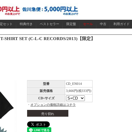
限定セット
特典付き
ベストセラー
限定盤
セール
中古
利用ガイド
+T-SHIRT SET (C-L-C RECORDS/2013)【限定】
型番
CD_EN014
販売価格
3,666円(税333円)
CD+サイズ
・
オプションの価格詳細はコチラ
売り切れ