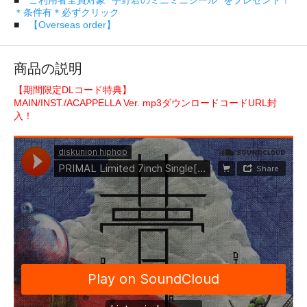
＊条件有＊必ずクリック
■
【Overseas order】
商品の説明
【期間限定DLコード特典】
MAIN/INST./ACAPPELLA Ver. mp3ダウンロードコードURL封
入！