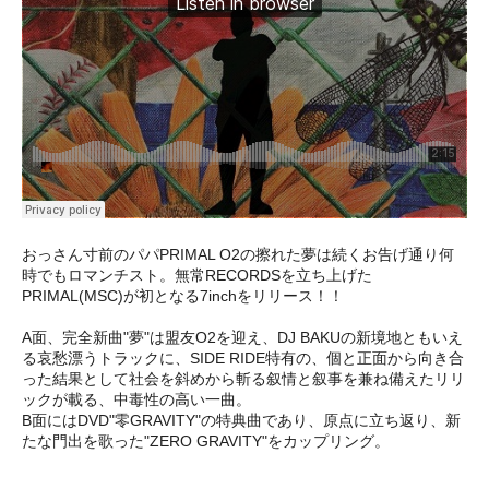
おっさん寸前のパパPRIMAL O2の擦れた夢は続くお告げ通り何
時でもロマンチスト。無常RECORDSを立ち上げた
PRIMAL(MSC)が初となる7inchをリリース！！
A面、完全新曲"夢"は盟友O2を迎え、DJ BAKUの新境地ともいえ
る哀愁漂うトラックに、SIDE RIDE特有の、個と正面から向き合
った結果として社会を斜めから斬る叙情と叙事を兼ね備えたリリ
ックが載る、中毒性の高い一曲。
B面にはDVD"零GRAVITY"の特典曲であり、原点に立ち返り、新
たな門出を歌った"ZERO GRAVITY"をカップリング。