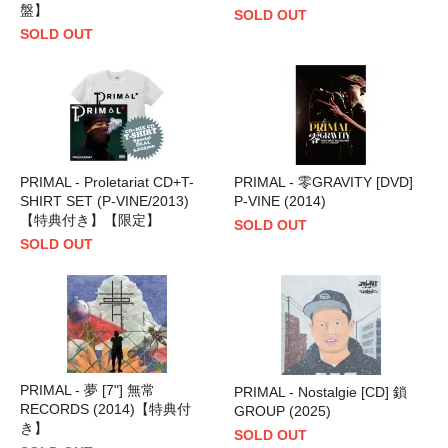
盤】
SOLD OUT
SOLD OUT
PRIMAL - Proletariat CD+T-
PRIMAL - 零GRAVITY [DVD]
SHIRT SET (P-VINE/2013)
P-VINE (2014)
【特典付き】【限定】
SOLD OUT
SOLD OUT
PRIMAL - 夢 [7"] 無常
PRIMAL - Nostalgie [CD] 鎖
RECORDS (2014)【特典付
GROUP (2025)
き】
SOLD OUT