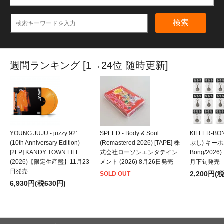
検索
週間ランキング [1→24位 随時更新]
YOUNG JUJU - juzzy 92'
SPEED - Body & Soul
KILLER-B
(10th Anniversary Edition)
(Remastered 2026) [TAPE] 株
ぶし) キーホルダ
[2LP] KANDY TOWN LIFE
式会社ローソンエンタテイン
Bong/202
(2026)【限定生産盤】11月23
メント (2026) 8月26日発売
月下旬発売
日発売
2,200円(
SOLD OUT
6,930円(税630円)