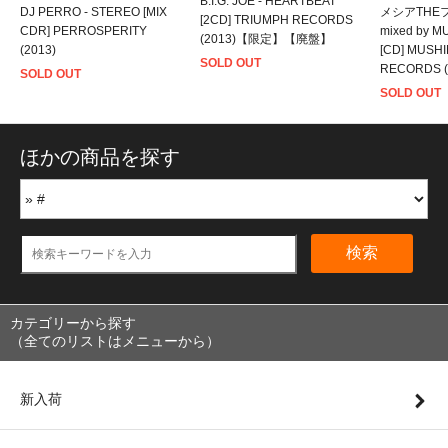
B.I.G. JOE - HEARTBEAT
DJ PERRO - STEREO [MIX
メシアTHEフ
[2CD] TRIUMPH RECORDS
CDR] PERROSPERITY
mixed by M
(2013)【限定】【廃盤】
(2013)
[CD] MUSH
SOLD OUT
RECORDS (
SOLD OUT
SOLD OUT
ほかの商品を探す
検索
カテゴリーから探す
（全てのリストはメニューから）
新入荷