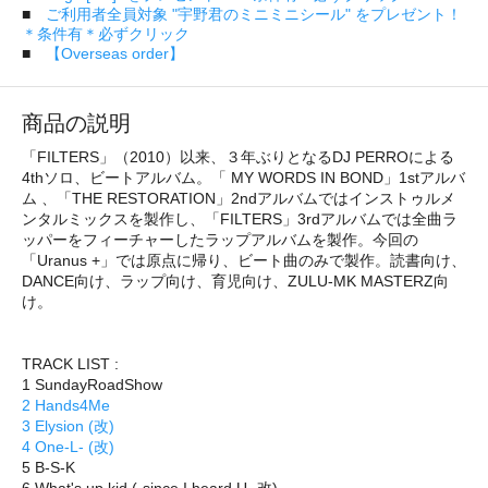
■
ご利用者全員対象 "宇野君のミニミニシール" をプレゼント！
＊条件有＊必ずクリック
■
【Overseas order】
商品の説明
「FILTERS」（2010）以来、３年ぶりとなるDJ PERROによる
4thソロ、ビートアルバム。「 MY WORDS IN BOND」1stアルバ
ム 、「THE RESTORATION」2ndアルバムではインストゥルメ
ンタルミックスを製作し、「FILTERS」3rdアルバムでは全曲ラ
ッパーをフィーチャーしたラップアルバムを製作。今回の
「Uranus +」では原点に帰り、ビート曲のみで製作。読書向け、
DANCE向け、ラップ向け、育児向け、ZULU-MK MASTERZ向
け。
TRACK LIST :
1 SundayRoadShow
2 Hands4Me
3 Elysion (改)
4 One-L- (改)
5 B-S-K
6 What's up kid (-since I heard U- 改)