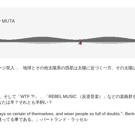
ージ突入… 地球とその他太陽系の惑星は太陽に近づく一方、その太陽
」、そして「WTF ?!」 、「REBEL MUSIC （反逆音楽）」な
なたは羊？それとも羊飼い？
ays so certain of themselves, and wiser people so full of doubts."- Bert
迷ってる事である。」-バートランド・ラッセル