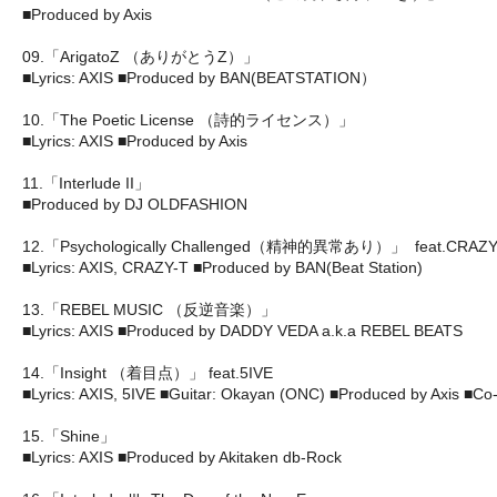
■Produced by Axis
09.「ArigatoZ （ありがとうZ）」
■Lyrics: AXIS ■Produced by BAN(BEATSTATION）
10.「The Poetic License （詩的ライセンス）」
■Lyrics: AXIS ■Produced by Axis
11.「Interlude II」
■Produced by DJ OLDFASHION
12.「Psychologically Challenged（精神的異常あり）」 feat.CRAZY
■Lyrics: AXIS, CRAZY-T ■Produced by BAN(Beat Station)
13.「REBEL MUSIC （反逆音楽）」
■Lyrics: AXIS ■Produced by DADDY VEDA a.k.a REBEL BEATS
14.「Insight （着目点）」 feat.5IVE
■Lyrics: AXIS, 5IVE ■Guitar: Okayan (ONC) ■Produced by Axis ■
15.「Shine」
■Lyrics: AXIS ■Produced by Akitaken db-Rock