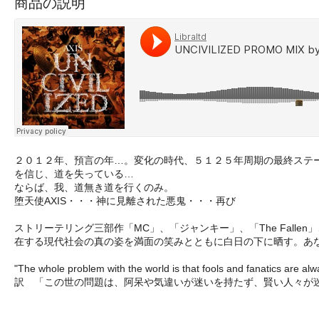
商品の説明
２０１２年、預言の年…。変化の時代、５１２５年周期の最終ステ
を信じ、道を失っている…
ならば、我、道無き道を行くのみ。
堕天使AXIS・・・神に見離された悪鬼・・・再び
ストリーテリング三部作「MC」、「ジャンキー」、「The Fallen
在する現代社会の真の姿を満面の笑みとともに白日の下に晒す。あ
"The whole problem with the world is that fools and fanatics are alw
訳 「この世の問題は、阿呆や気違いが迷いを持たず、賢い人々が