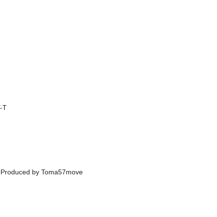
-T
Co-Produced by Toma57move