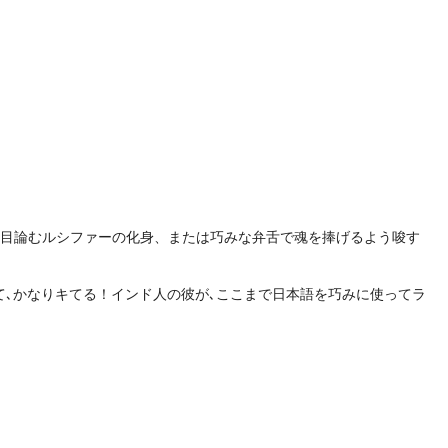
を目論むルシファーの化身、または巧みな弁舌で魂を捧げるよう唆す
て､かなりキてる！インド人の彼が､ここまで日本語を巧みに使ってラ