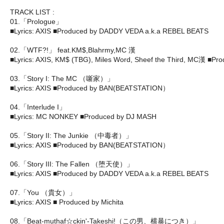
TRACK LIST :
01.「Prologue」
■Lyrics: AXIS ■Produced by DADDY VEDA a.k.a REBEL BEATS
02.「WTF?!」 feat.KM$,Blahrmy,MC 漢
■Lyrics: AXIS, KM$ (TBG), Miles Word, Sheef the Third, MC漢 ■P
03.「Story I: The MC （噺家）」
■Lyrics: AXIS ■Produced by BAN(BEATSTATION）
04.「Interlude I」
■Lyrics: MC NONKEY ■Produced by DJ MASH
05.「Story II: The Junkie （中毒者）」
■Lyrics: AXIS ■Produced by BAN(BEATSTATION）
06.「Story III: The Fallen （堕天使）」
■Lyrics: AXIS ■Produced by DADDY VEDA a.k.a REBEL BEATS
07.「You （貴女）」
■Lyrics: AXIS ■ Produced by Michita
08.「Beat-muthaf☆ckin'-Takeshi!（この男、横暴につき）」