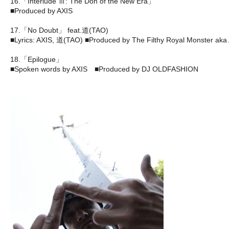
16.「Interlude Ⅲ: The Don of the New Era」
■Produced by AXIS
17.「No Doubt」 feat.道(TAO)
■Lyrics: AXIS, 道(TAO) ■Produced by The Filthy Royal Monster 
18.「Epilogue」
■Spoken words by AXIS ■Produced by DJ OLDFASHION