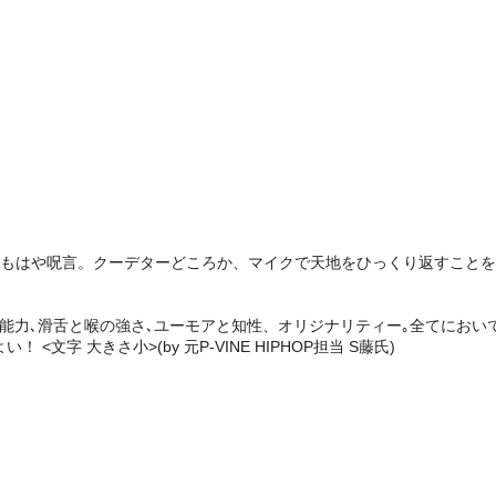
はもはや呪言。クーデターどころか、マイクで天地をひっくり返すこと
写能力､滑舌と喉の強さ､ユーモアと知性、オリジナリティー｡全てにおい
字 大きさ小>(by 元P-VINE HIPHOP担当 S藤氏)