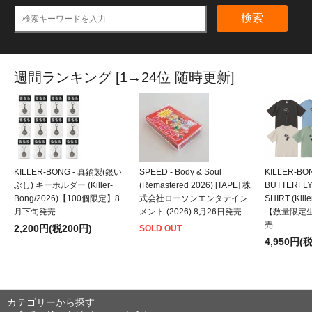
検索
週間ランキング [1→24位 随時更新]
KILLER-BONG - 真鍮製(銀い
SPEED - Body & Soul
KILLER-BO
ぶし) キーホルダー (Killer-
(Remastered 2026) [TAPE] 株
BUTTERFLY
Bong/2026)【100個限定】8
式会社ローソンエンタテイン
SHIRT (Kill
月下旬発売
メント (2026) 8月26日発売
【数量限定
売
2,200円(税200円)
SOLD OUT
4,950円(
カテゴリーから探す