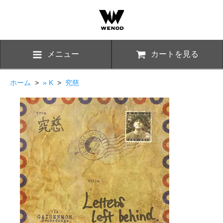
メニュー
カートを見る
ホーム
>
» K
>
究慈