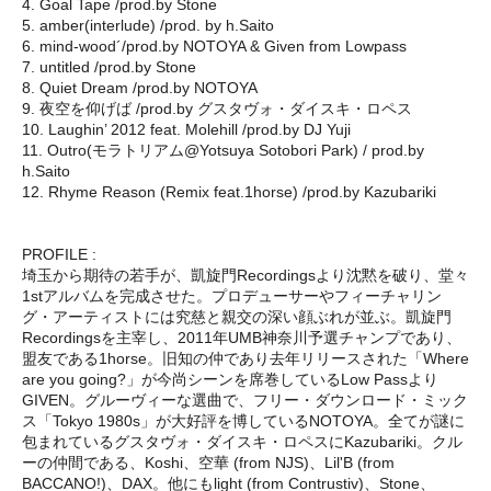
4. Goal Tape /prod.by Stone
5. amber(interlude) /prod. by h.Saito
6. mind-wood´/prod.by NOTOYA & Given from Lowpass
7. untitled /prod.by Stone
8. Quiet Dream /prod.by NOTOYA
9. 夜空を仰げば /prod.by グスタヴォ・ダイスキ・ロペス
10. Laughin’ 2012 feat. Molehill /prod.by DJ Yuji
11. Outro(モラトリアム@Yotsuya Sotobori Park) / prod.by
h.Saito
12. Rhyme Reason (Remix feat.1horse) /prod.by Kazubariki
PROFILE :
埼玉から期待の若手が、凱旋門Recordingsより沈黙を破り、堂々
1stアルバムを完成させた。プロデューサーやフィーチャリン
グ・アーティストには究慈と親交の深い顔ぶれが並ぶ。凱旋門
Recordingsを主宰し、2011年UMB神奈川予選チャンプであり、
盟友である1horse。旧知の仲であり去年リリースされた「Where
are you going?」が今尚シーンを席巻しているLow Passより
GIVEN。グルーヴィーな選曲で、フリー・ダウンロード・ミック
ス「Tokyo 1980s」が大好評を博しているNOTOYA。全てが謎に
包まれているグスタヴォ・ダイスキ・ロペスにKazubariki。クル
ーの仲間である、Koshi、空華 (from NJS)、Lil'B (from
BACCANO!)、DAX。他にもlight (from Contrustiv)、Stone、