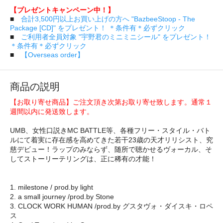
【プレゼントキャンペーン中！】
■
合計3,500円以上お買い上げの方へ "BazbeeStoop - The
Package [CD]" をプレゼント！ ＊条件有＊必ずクリック
■
ご利用者全員対象 "宇野君のミニミニシール" をプレゼント！
＊条件有＊必ずクリック
■
【Overseas order】
商品の説明
【お取り寄せ商品】ご注文頂き次第お取り寄せ致します。通常１
週間以内に発送致します。
UMB、女性口説きMC BATTLE等、各種フリー・スタイル・バト
ルにて着実に存在感を高めてきた若干23歳の天才リリシスト、究
慈デビュー！ラップのみならず、随所で聴かせるヴォーカル、そ
してストーリーテリングは、正に稀有の才能！
1. milestone / prod.by light
2. a small journey /prod.by Stone
3. CLOCK WORK HUMAN /prod.by グスタヴォ・ダイスキ・ロペ
ス