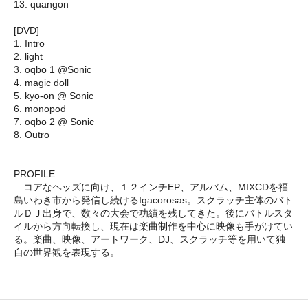
13. quangon
[DVD]
1. Intro
2. light
3. oqbo 1 @Sonic
4. magic doll
5. kyo-on @ Sonic
6. monopod
7. oqbo 2 @ Sonic
8. Outro
PROFILE :
コアなヘッズに向け、１２インチEP、アルバム、MIXCDを福
島いわき市から発信し続けるIgacorosas。スクラッチ主体のバト
ルＤＪ出身で、数々の大会で功績を残してきた。後にバトルスタ
イルから方向転換し、現在は楽曲制作を中心に映像も手がけてい
る。楽曲、映像、アートワーク、DJ、スクラッチ等を用いて独
自の世界観を表現する。