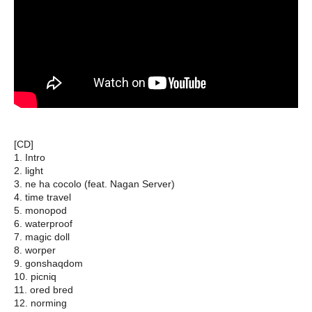
[CD]
1. Intro
2. light
3. ne ha cocolo (feat. Nagan Server)
4. time travel
5. monopod
6. waterproof
7. magic doll
8. worper
9. gonshaqdom
10. picniq
11. ored bred
12. norming