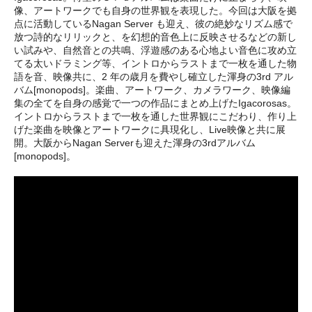
像、アートワークでも自身の世界観を表現した。今回は大阪を拠
点に活動しているNagan Server も迎え、彼の絶妙なリズム感で
放つ詩的なリリックと、を幻想的音色上に反映させるなどの新し
い試みや、自然音との共鳴、浮遊感のある心地よい音色に攻め立
てる太いドラミング等、イントロからラストまで一枚を通した物
語を音、映像共に、2 年の歳月を費やし確立した渾身の3rd アル
バム[monopods]。楽曲、アートワーク、カメラワーク、映像編
集の全てを自身の感覚で一つの作品にまとめ上げたIgacorosas。
イントロからラストまで一枚を通した世界観にこだわり、作り上
げた楽曲を映像とアートワークに具現化し、Live映像と共に展
開。大阪からNagan Serverも迎えた渾身の3rdアルバム
[monopods]。