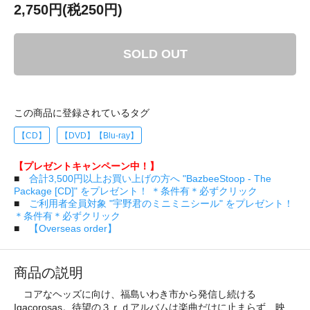
2,750円(税250円)
SOLD OUT
この商品に登録されているタグ
【CD】
【DVD】【Blu-ray】
【プレゼントキャンペーン中！】
■
合計3,500円以上お買い上げの方へ "BazbeeStoop - The
Package [CD]" をプレゼント！ ＊条件有＊必ずクリック
■
ご利用者全員対象 "宇野君のミニミニシール" をプレゼント！
＊条件有＊必ずクリック
■
【Overseas order】
商品の説明
コアなヘッズに向け、福島いわき市から発信し続ける
Igacorosas。待望の３ｒｄアルバムは楽曲だけに止まらず、映