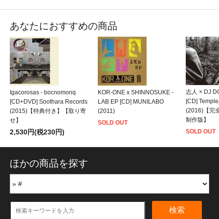
あなたにおすすめの商品
志人 × DJ D
Igacorosas - bocnomonq
KOR-ONE x SHINNOSUKE -
[CD] Temple
[CD+DVD] Soothara Records
LAB EP [CD] MUNILABO
(2016)
(2015)【特典付き】【取り寄
(2011)
制作版】
せ】
SOLD OUT
2,530円(税230円)
SOLD OUT
ほかの商品を探す
検索