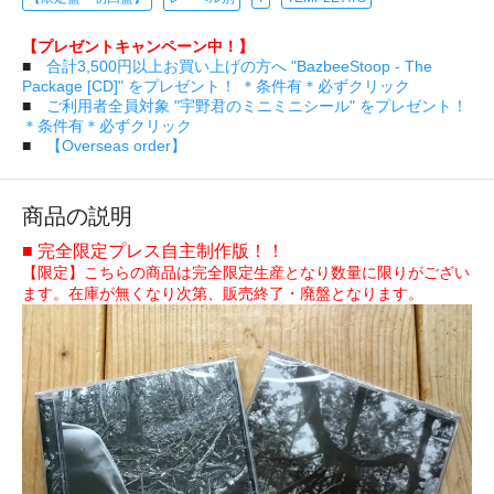
【プレゼントキャンペーン中！】
■
合計3,500円以上お買い上げの方へ "BazbeeStoop - The
Package [CD]" をプレゼント！ ＊条件有＊必ずクリック
■
ご利用者全員対象 "宇野君のミニミニシール" をプレゼント！
＊条件有＊必ずクリック
■
【Overseas order】
商品の説明
■ 完全限定プレス自主制作版！！
【限定】こちらの商品は完全限定生産となり数量に限りがござい
ます。在庫が無くなり次第、販売終了・廃盤となります。