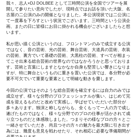
我々、志人×DJ DOLBEE として三時間公演を全国でツアーを展
開して参りたい意向でしたが、現時点ではお話を頂いた大阪、名
古屋の二公演のみの開催となりました。本公演現状では二公演に
て一度幕を下ろすという状況でございます。三時間という公演企
画、またの日に皆様にお目に掛かれる機会がございましたらと想
います。
私が思い描く公演というのは、フロントマンのみで成立する公演
ではなく、音の芸術、光の芸術、舞台芸術、大道具の芸術、衣装
の芸術、裏方でいて基礎の芸術、大黒柱の芸術、すべてが相まっ
てこそ出来る総合芸術の世界なのではなかろうかと思っておりま
す。芸術と言葉にしますとなかなか自身も堅苦しい響きになりま
すが、特に舞台というものに重きを置いた公演では、各分野が必
要不可欠でいて重要な要素として明確な動きを齎します。
今回の公演ではそのような総合芸術を確立するには自力のみでは
成立せず、様々な分野のプロフェッショナルが集い、はじめて完
成を迎えるものだと改めて実感し、学ばせていただいた部分が
多々あります。独演と称しながらも、全くもって一人の力で成し
遂げたものではなく、様々な分野でのプロの仕事が活かされて成
り立つものだと体感致しました。つまりその様なプロの方々とご
一緒させていただき、尚且つその方々の魅力を最大限に引き出す
為には、幾度も意見を戦わせたり、それ相応に必要な準備期間が
必要であります。