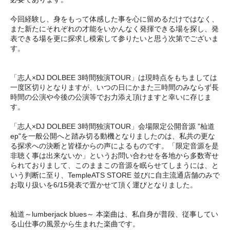
今回経験し、身をもって体感した事を心に留めるだけではなく、
また新たにそれぞれの才能をいかんなく発揮できる場を探し、発
表できる場を更に探求し模索して参りたいと思う次第でございま
す。
「志人×DJ DOLBEE 3時間独演TOUR」は現時点をもちましては
一度区切りとなりますが、いつの日にかまた三時間のみならず長
時間の公演や今後の公演等でお力添え頂けますと幸いに存じま
す。
「志人×DJ DOLBEE 3時間独演TOUR」会場限定公開音源 ”杣道
ep"を一般公開へと踏み切る動機となりましたのは、私共の更な
る探求への決断と皆様からの声によるものです。「限定音源を是
非聴く事は出来ないか」というお問い合わせを各地から多数寄せ
られておりまして、このままこの音源を眠らせてしまうには、と
いう判断に至り、TempleATS STORE 並びに自主流通店舗のみで
お取り扱いを6/15発表で置かせて頂く運びとなりました。
杣道～lumberjack blues～ 本楽曲は、私自身が普段、従事してい
る山仕事の風景から生まれた楽曲です。