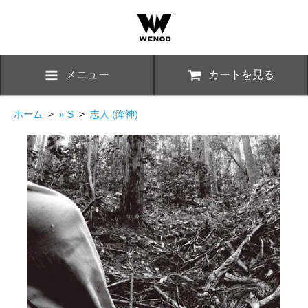
メニュー
カートを見る
ホーム
>
» S
>
志人 (降神)