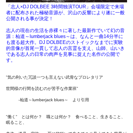
「志人×DJ DOLBEE 3時間独演TOUR」会場限定で来場
者に配布された極秘音源が、沢山の反響により遂に一般
公開される事が決定！
志人の現在の生活を赤裸々に著した最新作でいて幻の音
源：杣道～lumberjack blues～は、なんと一曲14分半に
も渡る超大作。DJ DOLBEEのストイックなまでに実験
的音像が首尾一貫して志人の言霊を支え、山師、山いき
である志人の日常の肉声を見事に捉えた名作の公開で
す。
”気の利いた冗談一つも言えない武骨なプロレタリア
世間様の行間を読むのが苦手な作業班”
-杣道～lumberjack blues～ より引用
”働く” とは何か？ 職とは何か？ 食べること、生きること、
眠ること、