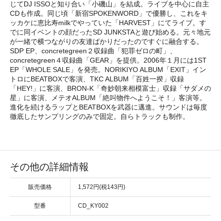
じてDJ ISSOと知り合い「小磯山」を結成。ライブを中心に自主
CDも作成。同じ頃「新宿SPOKENWORD」で優勝し、これをキ
ッカケに恵比寿milkでやっていた「HARVEST」にてライブ。す
でに同イベントの顔だったSD JUNKSTAと遊び始める。元々地元
が一緒で横つながりの友達ばかりだったのですぐに融合する。
SDP EP、concretegreen２収録曲「犯罪ゼロの町」、
concretegreen４収録曲「GEAR」を提供。2006年１月には1ST
EP「WHOLE SALE」を発売。NORIKIYO ALBUM「EXIT」イン
トロにBEATBOXで客演、TKC ALBUM「百姓一揆」収録
「HEY!」に客演、BRON-K「奇妙朝来相模富士」収録「サダメの
星」に客演、メテオALBUM「絶叫物件へようこそ！」客演等。
進化を続けるラップとBEATBOXを武器に邁進。サウンドは毎度
徹底したサンプリングのみで固定。自らトラックも制作。
その他の詳細情報
販売価格
1,572円(税143円)
型番
CD_KY002