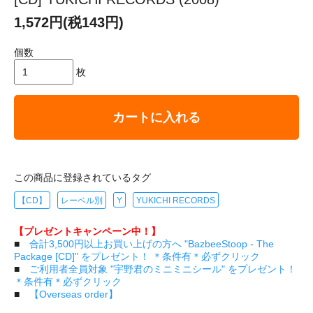
1,572円(税143円)
個数
枚
カートに入れる
この商品に登録されているタグ
【CD】
レーベル別
Y
YUKICHI RECORDS
【プレゼントキャンペーン中！】
■
合計3,500円以上お買い上げの方へ "BazbeeStoop - The
Package [CD]" をプレゼント！ ＊条件有＊必ずクリック
■
ご利用者全員対象 "宇野君のミニミニシール" をプレゼント！
＊条件有＊必ずクリック
■
【Overseas order】