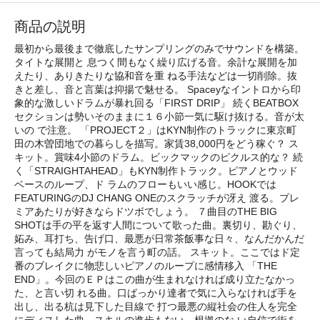
商品の説明
最初から最後まで徹底したサンプリングのみでサウンドを構築。
タイトな展開と 息つく間もなく繰り広げる音。余計な展開を加
えたり、ありきたりな協和音を重 ねる手法などは一切削除。抜
きと差し、音と言葉は抑揚で魅せる。 Spaceyなイントロから印
象的な激しいドラムが暴れ回る「FIRST DRIP」 続くBEATBOX
セクションは勢いそのままに１６小節一気に駆け抜ける。音が太
いの で注意。 「PROJECT２」はKYN制作のトラックに東京町
田の木曽団地での暮らしを描写。家賃38,000円をどう稼ぐ？ ス
キット。賞味4小節のドラム。ビックマックのピクルス的な？ 続
く「STRAIGHTAHEAD」もKYN制作トラック。ピアノとウッド
ベースのループ、ド ラムのフローもいい感じ。HOOKでは
FEATURINGのDJ CHANG ONEのスクラッチが冴え 渡る。プレ
ミアあたりが好きならドツボでしょう。 ７曲目のTHE BIG
SHOTは手の平を返す人間について歌った曲。裏切り、勘ぐり、
妬み、耳打ち、告げ口、最悪が日常茶飯事な日々、なんだかんだ
言っても結局力 がモノを言う町の話。 スキット。ここではド定
番のブレイクに物悲しいピアノのループに感情移入 「THE
END」。今回のＥＰはこの曲が生まれなければ成り立たなかっ
た、と言い切 れる曲。口ばっかり達者で気に入らなければ手を
出し、出る杭は見下した目線で 打つ最悪の縦社会の住人を完全
にディスした曲。スキルの進歩もない、根拠のな い自信で街を