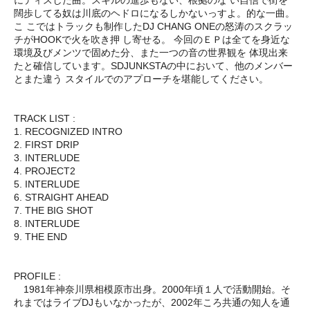
闊歩してる奴は川底のヘドロになるしかないっすよ。的な一曲。
こ こではトラックも制作したDJ CHANG ONEの怒涛のスクラッ
チがHOOKで火を吹き押 し寄せる。 今回のＥＰは全てを身近な
環境及びメンツで固めた分、また一つの音の世界観を 体現出来
たと確信しています。SDJUNKSTAの中において、他のメンバー
とまた違う スタイルでのアプローチを堪能してください。
TRACK LIST :
1. RECOGNIZED INTRO
2. FIRST DRIP
3. INTERLUDE
4. PROJECT2
5. INTERLUDE
6. STRAIGHT AHEAD
7. THE BIG SHOT
8. INTERLUDE
9. THE END
PROFILE :
1981年神奈川県相模原市出身。2000年頃１人で活動開始。そ
れまではライブDJもいなかったが、2002年ころ共通の知人を通