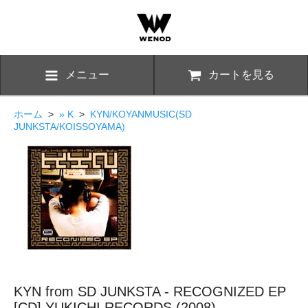
メニュー
カートを見る
ホーム
>
» K
>
KYN/KOYANMUSIC(SD
JUNKSTA/KOISSOYAMA)
KYN from SD JUNKSTA - RECOGNIZED EP
[CD] YUKICHI RECORDS (2008)