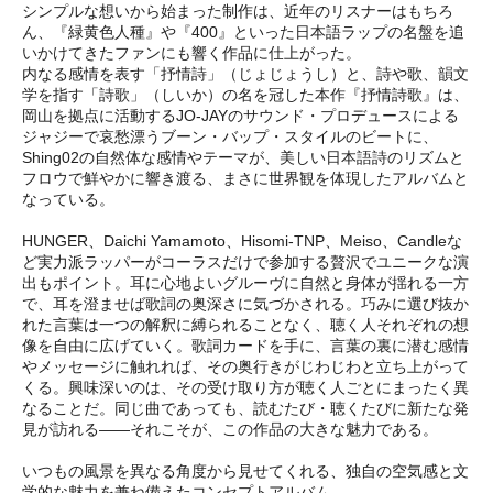
シンプルな想いから始まった制作は、近年のリスナーはもちろ
ん、『緑黄色人種』や『400』といった日本語ラップの名盤を追
いかけてきたファンにも響く作品に仕上がった。
内なる感情を表す「抒情詩」（じょじょうし）と、詩や歌、韻文
学を指す「詩歌」（しいか）の名を冠した本作『抒情詩歌』は、
岡山を拠点に活動するJO-JAYのサウンド・プロデュースによる
ジャジーで哀愁漂うブーン・バップ・スタイルのビートに、
Shing02の自然体な感情やテーマが、美しい日本語詩のリズムと
フロウで鮮やかに響き渡る、まさに世界観を体現したアルバムと
なっている。
HUNGER、Daichi Yamamoto、Hisomi-TNP、Meiso、Candleな
ど実力派ラッパーがコーラスだけで参加する贅沢でユニークな演
出もポイント。耳に心地よいグルーヴに自然と身体が揺れる一方
で、耳を澄ませば歌詞の奥深さに気づかされる。巧みに選び抜か
れた言葉は一つの解釈に縛られることなく、聴く人それぞれの想
像を自由に広げていく。歌詞カードを手に、言葉の裏に潜む感情
やメッセージに触れれば、その奥行きがじわじわと立ち上がって
くる。興味深いのは、その受け取り方が聴く人ごとにまったく異
なることだ。同じ曲であっても、読むたび・聴くたびに新たな発
見が訪れる――それこそが、この作品の大きな魅力である。
いつもの風景を異なる角度から見せてくれる、独自の空気感と文
学的な魅力を兼ね備えたコンセプトアルバム。