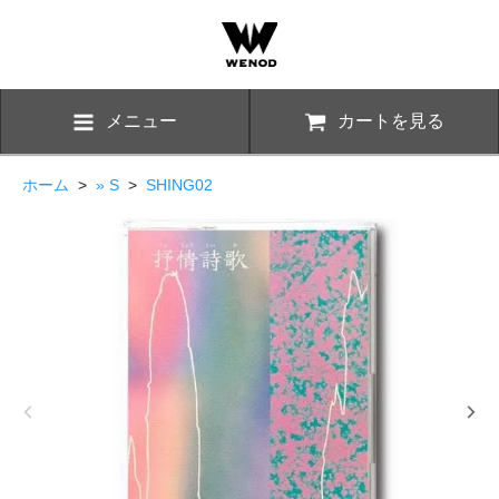
メニュー
カートを見る
ホーム
>
» S
>
SHING02