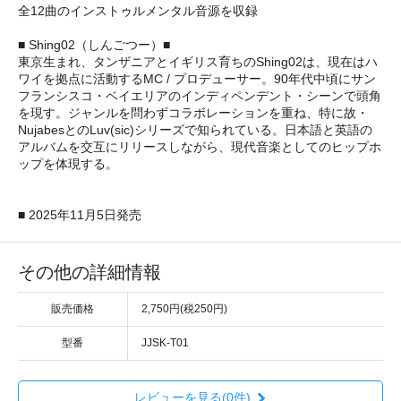
全12曲のインストゥルメンタル音源を収録
■ Shing02（しんごつー）■
東京生まれ、タンザニアとイギリス育ちのShing02は、現在はハ
ワイを拠点に活動するMC / プロデューサー。90年代中頃にサン
フランシスコ・ベイエリアのインディペンデント・シーンで頭角
を現す。ジャンルを問わずコラボレーションを重ね、特に故・
NujabesとのLuv(sic)シリーズで知られている。日本語と英語の
アルバムを交互にリリースしながら、現代音楽としてのヒップホ
ップを体現する。
■ 2025年11月5日発売
その他の詳細情報
販売価格
2,750円(税250円)
型番
JJSK-T01
レビューを見る(0件)