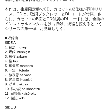
本作は、生産限定盤でCD、カセットの2仕様が同時リリ
ース。CDは、歌詞ブックレットとDLコードが付属。さ
らに、カセットのB面とCD付属のDLコードには、全曲の
インストゥルメンタルを独占収録。続編も控えるという
シリーズの第一弾、お見逃しなく。
■ 収録曲
SIDE A
1. 目次 mokuji
2. 燻銀 ibushigin
3. 柘榴 zakuro
4. 聖 hijiri
5. 摩天牢 matenrō
6. 一筆 hitofude
7. 静夜思 seiyashi
8. 幾星霜 ikuseisō
9. 浮草 ukikusa
10. 私小説 shishōsetsu
11. 回想録 kaisōroku
12. 後記 kōki
SIDE B