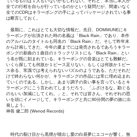
ているものは１人もいないかもしれない。それと、本当に本人が
全ての行程を自らが行っているのかという疑問だが、間違いなく
全てのCDRはキラーボングの手によってパッケージされている事
は断言しておく。
最期に、これはとても大切な情報だ。先日、DOMMUNEにキ
ラーボングが出演された時の名義は「Black Rain」であり、本作
のアルバムのタイトルも同名の「Black Rain」だ。そして昨年末
から計画してきた、今年の夏までには発売されるであろうキラー
ボングの新曲の１曲目のトラックリストにも「Black Rain」とい
う名が既に刻まれている。キラーボングの音楽はとても難解だ。
いくら探しても何故か１ピース足りない、もしくは何故か１ピー
ス余る、常識では考えられないパズルのようである。ただそれだ
けで終わらない何かが、キラーボングの作品には常に埋め込まれ
ていくのである。しかし、あまり調子の良い事を言っているとキ
ラーボングにこう言われてしまうだろう。「ふざけるな。勘ぐる
のもいい加減にしてくれ。」と。それでは皆さん、それぞれの思
いを頭にイメージして、キラーボングと共に80分間の夢の旅に出
発しよう。
神長 健二郎 (Wenod Records)
時代の裂け目から黒煙が噴出し愛の白昼夢にエコーが響く。無