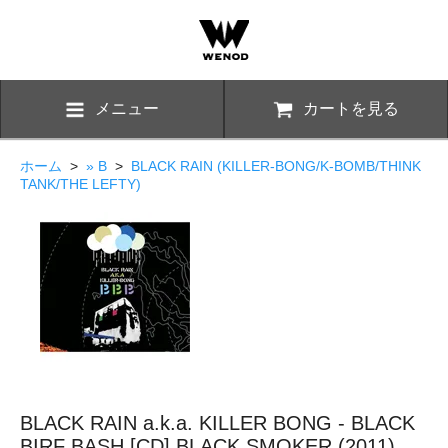
メニュー
カートを見る
ホーム
>
» B
>
BLACK RAIN (KILLER-BONG/K-BOMB/THINK
TANK/THE LEFTY)
BLACK RAIN a.k.a. KILLER BONG - BLACK
BIRF BASH [CD] BLACK SMOKER (2011)