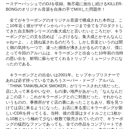
ースデーバッシュでのDJを収録。無尽蔵に放出し続けるKILLER-
BONGのオリジナル音源を自身の手でMIXした問題作！
全てがキラーボングのオリジナル音源で構成された本作は、こ
こ10年近く彼がデザインからパッケージまで全てをプロダクトし
てきた自主制作シリーズの集大成だと言いたいところだが、キラ
ーボングがこの文を読めば「ふざけるな。集大成とかそんなんじ
ゃねーよ。」と跳ね返されるのだろう。しかし音楽というのは聞
く側の気持ち一つで、違った感情が沸き上がるものであり、僕に
とって今回のアルバムは、キラーボングと出会った10年前の当時
の思い出を、鮮明に蘇らせてくれるトリップ・ミュージックにな
ったのである。
キラーボングとの出会いは2001年。ヒップホップリスナーで
あれば必ず持っているであろうスーパー・ドープ・アルバム
「THINK TANK/BLACK SMOKER」がリリースされた頃だった。
店に入って来るやいなや、もの凄い地声があがった「なんなんだ
よこの店！」これがキラーボングとのご対面だった。それからと
いうものの、事務所がすぐ店の裏にあったこともあり、暇を見つ
けては店に来るようになった。お店に来る度にキラーボングが新
しいCDRを持ってくる。当時、彼の音源はタイトルごとに1枚か
ら10枚という極めて少ない枚数で販売されていたので、キラーボ
ングの猛烈なファンであっても、全ての作品をコンプリートでき