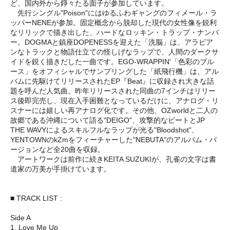
ど、国内外から錚々たる面子が参加しています。
先行シングル"Poison"にはゆるふわギャングのフィメール・ラ
ッパーNENEが参加。固定概念から脱却した現代の女性像を鋭利
なリリックで描き出した、ハードなロッキン・トラップ・ナンバ
ー。DOGMAと鎮座DOPENESSを迎えた「洗脳」は、アラビア
ンなトラックと物語仕立ての怪しげなラップで、人間のダークサ
イドを鋭く描きだした一曲です。EGO-WRAPPIN'「色彩のブル
ース」をオフィシャルでサンプリングした「紙飛行機」は、アル
バムに先駆けてリリースされたEP『Beat』に収録され大きな話
題を呼んだ人気曲。昨年リリースされた同曲の7インチはリリー
ス後即完売し、現在入手困難となっているだけに、アナログ・リ
スナーには嬉しい再アナログ化です。その他、OZworldと二人の
故郷である沖縄について語る"DEIGO"、攻撃的なビートとJP
THE WAVYによるスキルフルなラップが光る"Bloodshot"、
YENTOWNのkZmをフィーチャーした"NEBUTA"のアルバム・バ
ージョンなど全20曲を収録。
アートワークは前作に続きKEITA SUZUKIが、孔雀の文字は書
道家の万美が手掛けています。
■ TRACK LIST :
Side A
1. Love Me Up