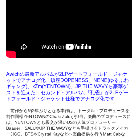
Awichの最新アルバムが2LPゲートフォールド・ジャケ
ットでアナログ化！鎮座DOPENESS、NENE(ゆるふわ
ギャング)、kZm(YENTOWN)、JP THE WAVYら豪華ゲ
ストを迎えた、セカンド・アルバム『孔雀』が2LPゲー
トフォールド・ジャケット仕様でアナログ化です！
前作から約2年ぶりとなる本作は、トータル・プロデュースを
前作同様YENTOWNのChaki Zuluが担当。楽曲のプロデュースに
は、YENTOWNとも親交が深いUSの人気プロデューサー
Baauer、SALUやJP THE WAVYなども手掛けるトラックメイカ
ーJIGG、BTSやCrystal Kayなどへ楽曲提供を行うMatt Cabな