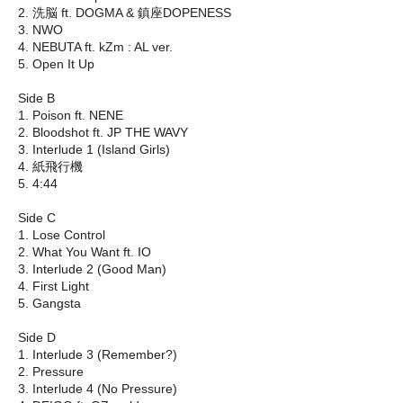
2. 洗脳 ft. DOGMA & 鎮座DOPENESS
3. NWO
4. NEBUTA ft. kZm : AL ver.
5. Open It Up
Side B
1. Poison ft. NENE
2. Bloodshot ft. JP THE WAVY
3. Interlude 1 (Island Girls)
4. 紙飛行機
5. 4:44
Side C
1. Lose Control
2. What You Want ft. IO
3. Interlude 2 (Good Man)
4. First Light
5. Gangsta
Side D
1. Interlude 3 (Remember?)
2. Pressure
3. Interlude 4 (No Pressure)