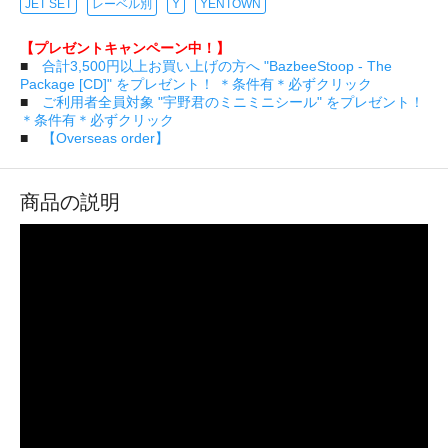
JET SET
レーベル別
Y
YENTOWN
【プレゼントキャンペーン中！】
■
合計3,500円以上お買い上げの方へ "BazbeeStoop - The
Package [CD]" をプレゼント！ ＊条件有＊必ずクリック
■
ご利用者全員対象 "宇野君のミニミニシール" をプレゼント！
＊条件有＊必ずクリック
■
【Overseas order】
商品の説明