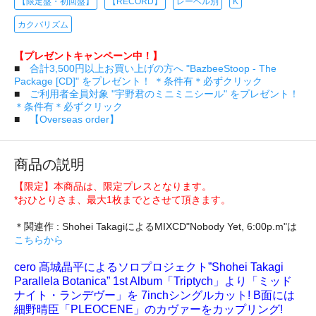
【限定盤・初回盤】
【RECORD】
レーベル別
K
カクバリズム
【プレゼントキャンペーン中！】
■
合計3,500円以上お買い上げの方へ "BazbeeStoop - The
Package [CD]" をプレゼント！ ＊条件有＊必ずクリック
■
ご利用者全員対象 "宇野君のミニミニシール" をプレゼント！
＊条件有＊必ずクリック
■
【Overseas order】
商品の説明
【限定】本商品は、限定プレスとなります。
*おひとりさま、最大1枚までとさせて頂きます。
＊関連作 : Shohei TakagiによるMIXCD"Nobody Yet, 6:00p.m"は
こちらから
cero 髙城晶平によるソロプロジェクト”Shohei Takagi
Parallela Botanica” 1st Album「Triptych」より「ミッド
ナイト・ランデヴー」を 7inchシングルカット! B面には
細野晴臣「PLEOCENE」のカヴァーをカップリング!