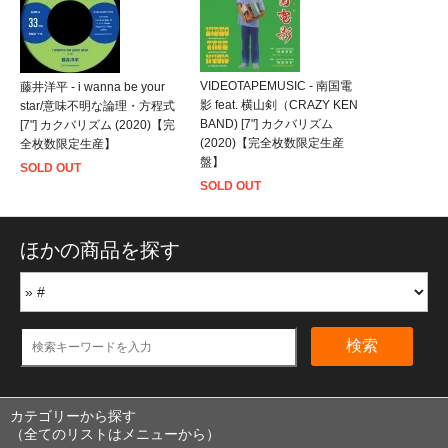
VIDEOTAPEMUSIC - 南国電
藤井洋平 - i wanna be your
影 feat. 横山剣（CRAZY KEN
star/意味不明な論理・方程式
BAND) [7"] カクバリズム
[7"] カクバリズム (2020)【完
(2020)【完全枚数限定生産
全枚数限定生産】
盤】
SOLD OUT
SOLD OUT
ほかの商品を探す
検索
カテゴリーから探す
（全てのリストはメニューから）