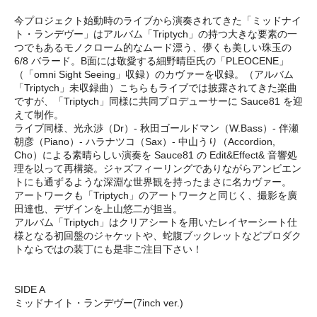
今プロジェクト始動時のライブから演奏されてきた「ミッドナイ
ト・ランデヴー」はアルバム「Triptych」の持つ大きな要素の一
つでもあるモノクローム的なムード漂う、儚くも美しい珠玉の
6/8 バラード。B面には敬愛する細野晴臣氏の「PLEOCENE」
（「omni Sight Seeing」収録）のカヴァーを収録。（アルバム
「Triptych」未収録曲）こちらもライブでは披露されてきた楽曲
ですが、「Triptych」同様に共同プロデューサーに Sauce81 を迎
えて制作。
ライブ同様、光永渉（Dr）- 秋田ゴールドマン（W.Bass）- 伴瀬
朝彦（Piano）- ハラナツコ（Sax）- 中山うり（Accordion,
Cho）による素晴らしい演奏を Sauce81 の Edit&Effect& 音響処
理を以って再構築。ジャズフィーリングでありながらアンビエン
トにも通ずるような深淵な世界観を持ったまさに名カヴァー。
アートワークも「Triptych」のアートワークと同じく、撮影を廣
田達也、デザインを上山悠二が担当。
アルバム「Triptych」はクリアシートを用いたレイヤーシート仕
様となる初回盤のジャケットや、蛇腹ブックレットなどプロダク
トならではの装丁にも是非ご注目下さい！
SIDE A
ミッドナイト・ランデヴー(7inch ver.)