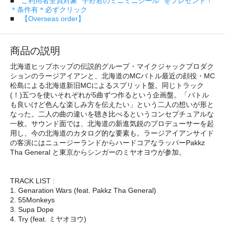
■
ご利用者全員対象 "宇野君のミニミニシール" をプレゼント！
＊条件有＊必ずクリック
■
【Overseas order】
商品の説明
北海道ヒップホップの伝説的グループ・マイクジャックプロダク
ションのラージアイアンと、北海道のMCバトル最近の顔役・MC
松島による北海道新旧MCによるスプリット盤。同じトラック
(！)五つを使いそれぞれが5曲ずつ作るという企画盤。「バトル
も良いけど色んな楽しみ方を伝えたい」という二人の想いが形と
なった。二人の曲の違いを聴き比べるというコンセプチュアルな
一枚。サウンド面では、北海道の新進気鋭のプロデューサーを起
用し、今の北海道のカタログ的な要素も。ラージアイアンサイド
の客演にはニュージーランドからハードコアなラッパーPakkz
Tha General と東京からシンガーのミヤオヨウが参加。
TRACK LIST :
1. Genaration Wars (feat. Pakkz Tha General)
2. 55Monkeys
3. Supa Dope
4. Try (feat. ミヤオヨウ)