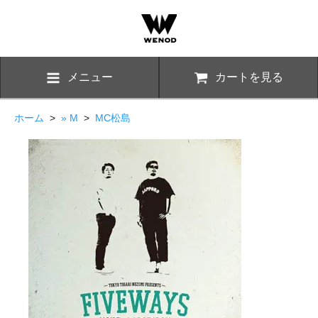
メニュー
カートを見る
ホーム
>
» M
>
MC松島