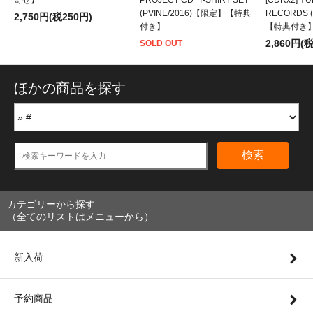
寄せ】
PROJECT CD+T-SHIRT SET
[CDRx2] YU
(PVINE/2016)【限定】【特典
RECORDS 
2,750円(税250円)
付き】
【特典付き
2,860円(
SOLD OUT
ほかの商品を探す
検索
カテゴリーから探す
（全てのリストはメニューから）
新入荷
予約商品