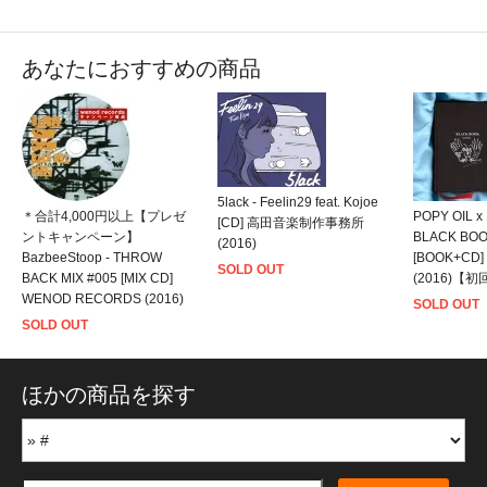
あなたにおすすめの商品
5lack - Feelin29 feat. Kojoe
＊合計4,000円以上【プレゼ
POPY OIL x
[CD] 高田音楽制作事務所
ントキャンペーン】
BLACK BOO
(2016)
BazbeeStoop - THROW
[BOOK+CD]
SOLD OUT
BACK MIX #005 [MIX CD]
(2016)【
WENOD RECORDS (2016)
SOLD OUT
SOLD OUT
ほかの商品を探す