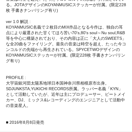
る。JOTAデザインのKOYANMUSICステッカーが付属。(限定228
枚 手書きナンバリング有り)
ver 1.0 解説 :
KOYANMUSIC名義で２枚目のMIX作品となる今作は、独自の耳
点により厳選された甘くてほろ苦い70's,80's soul～Nu soul,R&B
等を中心に構築されており、その内容は正に「大人のSWEETS」
な全20曲をファイリング。最良の音楽は時空を超え、たった今コ
ンコルドの先端から再生されている。SPYCETWOデザインの
KOYANMUSICステッカーが付属。(限定228枚 手書きナンバリン
グ有り)
PROFILE :
大宇宙銀河団太陽系地球日本国神奈川県相模原市出身。
SDJUNKSTA,YUKICHI RECORDS所属。ラッパー名義「KYN」
として活動していたが、近年は主にプロデューサー、ビートメイ
カー、DJ、ミックス&レコーディングのエンジニアとして活動中
の音楽星人。
■ 2016年8月8日発売