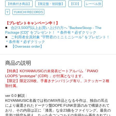
【特典付き商品】
【限定盤・初回盤】
【CD】
レーベル別
Y
YUKICHI RECORDS
【プレゼントキャンペーン中！】
■
合計3,500円以上お買い上げの方へ "BazbeeStoop - The
Package [CD]" をプレゼント！ ＊条件有＊必ずクリック
■
ご利用者全員対象 "宇野君のミニミニシール" をプレゼント！
＊条件有＊必ずクリック
■
【Overseas order】
商品の説明
【特典】KOYANMUSICの未発表ビートアルバム「PIANO
LOOPS "prototype" (CDR) 」が付属となります。
【限定】限定228枚、手書きナンバリング有り。ステッカー２種
類付属。
ver 0.0 解説 :
KOYANMUSIC名義では初のMIX作品となる今作は、独自の耳点
により厳選されたドーナツ盤DOPE FUNK音源のみで構築されて
おり、その内容は正に「漆黒」な全23曲をファイリング。最良の
音楽は時空を超え、たった今コンコルドの先端から再生されてい