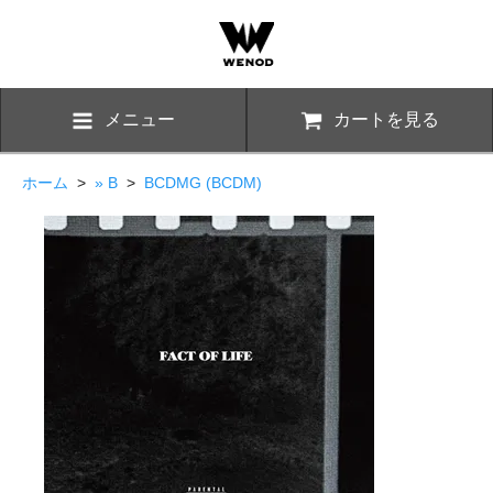
メニュー
カートを見る
ホーム
>
» B
>
BCDMG (BCDM)