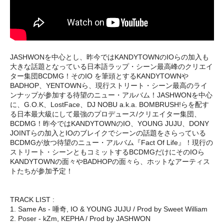
JASHWONを中心とし、昨今ではKANDYTOWNのIOらの加入も
大きな話題となっている日本語ラップ・シーン最高峰のクリエイ
ター集団BCDMG！そのIO を筆頭とするKANDYTOWNや
BADHOP、YENTOWNら、現行ストリート・シーン最高のライ
ンナップが参加する待望のニュー・アルバム！JASHWONを中心
に、G.O.K、LostFace、DJ NOBU a.k.a. BOMBRUSH!らを配す
る日本最大級にして最強のプロデュース/クリエイター集団、
BCDMG！昨今ではKANDYTOWNのIO、YOUNG JUJU、DONY
JOINTらの加入とIOのブレイクでシーンの話題をさらっている
BCDMGが放つ待望のニュー・アルバム『Fact Of Life』！現行の
ストリート・シーンともコミットするBCDMGだけにそのIOら
KANDYTOWNの面々やBADHOPの面々ら、ホットなアーティス
トたちが参加予定！
TRACK LIST :
1. Same As - 唾奇, IO & YOUNG JUJU / Prod by Sweet William
2. Poser - kZm, KEPHA / Prod by JASHWON