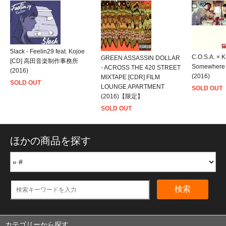
5lack - Feelin29 feat. Kojoe
C.O.S.A. × 
GREEN ASSASSIN DOLLAR
[CD] 高田音楽制作事務所
Somewhere
- ACROSS THE 420 STREET
(2016)
(2016)
MIXTAPE [CDR] FILM
SOLD OUT
LOUNGE APARTMENT
SOLD OUT
(2016)【限定】
SOLD OUT
ほかの商品を探す
検索
カテゴリーから探す