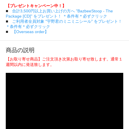
【プレゼントキャンペーン中！】
■
合計3,500円以上お買い上げの方へ "BazbeeStoop - The
Package [CD]" をプレゼント！ ＊条件有＊必ずクリック
■
ご利用者全員対象 "宇野君のミニミニシール" をプレゼント！
＊条件有＊必ずクリック
■
【Overseas order】
商品の説明
【お取り寄せ商品】ご注文頂き次第お取り寄せ致します。通常１
週間以内に発送致します。