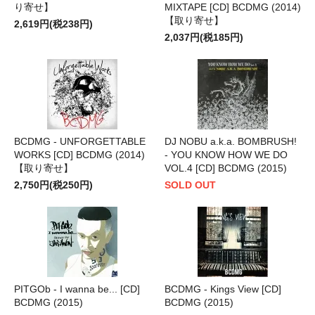
り寄せ】
MIXTAPE [CD] BCDMG (2014)
【取り寄せ】
2,619円(税238円)
2,037円(税185円)
BCDMG - UNFORGETTABLE
DJ NOBU a.k.a. BOMBRUSH!
WORKS [CD] BCDMG (2014)
- YOU KNOW HOW WE DO
【取り寄せ】
VOL.4 [CD] BCDMG (2015)
2,750円(税250円)
SOLD OUT
PITGOb - I wanna be... [CD]
BCDMG - Kings View [CD]
BCDMG (2015)
BCDMG (2015)