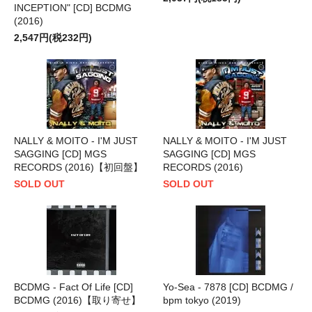
INCEPTION" [CD] BCDMG
(2016)
2,547円(税232円)
NALLY & MOITO - I'M JUST
NALLY & MOITO - I'M JUST
SAGGING [CD] MGS
SAGGING [CD] MGS
RECORDS (2016)【初回盤】
RECORDS (2016)
SOLD OUT
SOLD OUT
BCDMG - Fact Of Life [CD]
Yo-Sea - 7878 [CD] BCDMG /
BCDMG (2016)【取り寄せ】
bpm tokyo (2019)