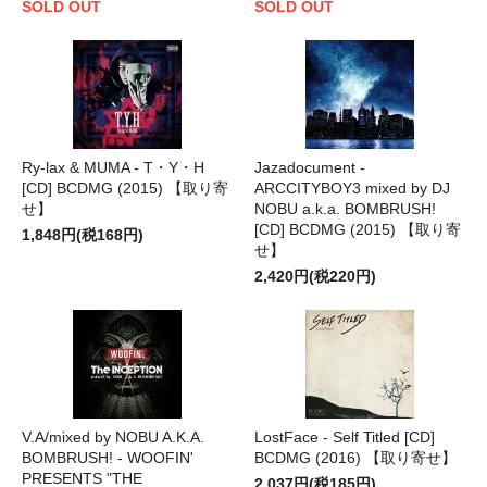
SOLD OUT
SOLD OUT
Ry-lax & MUMA - T・Y・H
Jazadocument -
[CD] BCDMG (2015) 【取り寄
ARCCITYBOY3 mixed by DJ
せ】
NOBU a.k.a. BOMBRUSH!
[CD] BCDMG (2015) 【取り寄
1,848円(税168円)
せ】
2,420円(税220円)
V.A/mixed by NOBU A.K.A.
LostFace - Self Titled [CD]
BOMBRUSH! - WOOFIN'
BCDMG (2016) 【取り寄せ】
PRESENTS "THE
2,037円(税185円)