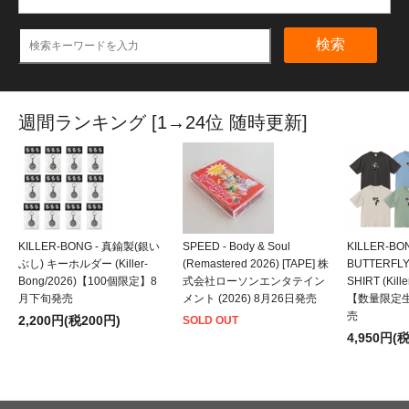
検索
週間ランキング [1→24位 随時更新]
KILLER-BONG - 真鍮製(銀い
SPEED - Body & Soul
KILLER-BO
ぶし) キーホルダー (Killer-
(Remastered 2026) [TAPE] 株
BUTTERFLY
Bong/2026)【100個限定】8
式会社ローソンエンタテイン
SHIRT (Kill
月下旬発売
メント (2026) 8月26日発売
【数量限定
売
2,200円(税200円)
SOLD OUT
4,950円(