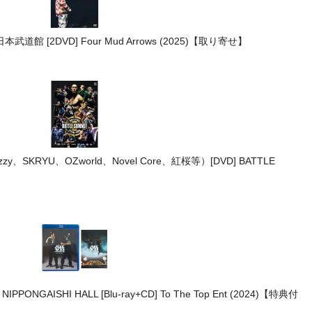
武道館 [2DVD] Four Mud Arrows (2025)【取り寄せ】
jazzy、SKRYU、OZworld、Novel Core、紅桜等）[DVD] BATTLE
t NIPPONGAISHI HALL [Blu-ray+CD] To The Top Ent (2024)【特典付