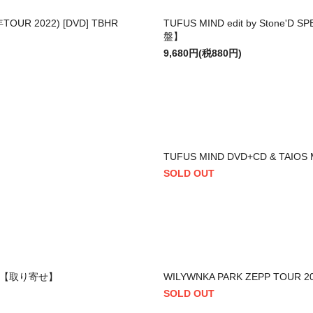
TOUR 2022) [DVD] TBHR
TUFUS MIND edit by Stone'D 
盤】
9,680円(税880円)
TUFUS MIND DVD+CD & TAIOS
SOLD OUT
23)【取り寄せ】
WILYWNKA PARK ZEPP TOUR 2
SOLD OUT