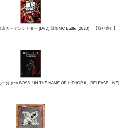
3- at 東京ガーデンシアター [DVD] 凱旋MC Battle (2023) 【取り寄せ】
 (tha BOSS「IN THE NAME OF HIPHOP II」RELEASE LIVE)