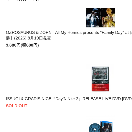
OZROSAURUS & ZORN - All My Homies presents "Family Day"
盤】(2026) 8月19日発売
9,680円(税880円)
ISSUGI & GRADIS NICE『Day’N’Nite 2』RELEASE LIVE DVD [DV
SOLD OUT