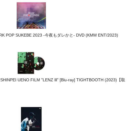
ARK POP SUKEBE 2023 -今夜もダレかと- DVD (KMM ENT/2023)
INPEI UENO FILM "LENZ lll" [Blu-ray] TIGHTBOOTH (2023)【取