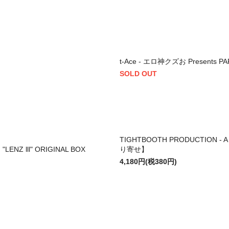
】
t-Ace - エロ神クズお Presents P
SOLD OUT
TIGHTBOOTH PRODUCTION - A SH
LENZ lll" ORIGINAL BOX
り寄せ】
4,180円(税380円)