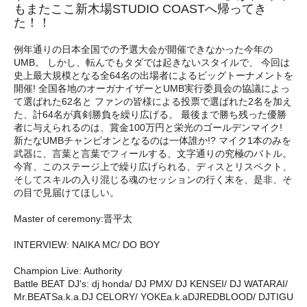
もまたここ新木場STUDIO COASTへ帰ってき
た！！
例年通りの日本全国での予選大会が開催できなかった今年の
UMB。 しかし、転んでもタダでは起きないスタイルで、 今回は
史上最大規模となる全64名の出場者によるビッグトーナメントを
開催! 全国各地のオーガナイザーとUMB実行委員会の協議によっ
て選ばれた62名と ファンの皆様による投票で選ばれた2名を加え
た、計64名が真剣勝負を繰り広げる。 最後まで勝ち残った優勝
者に与えられるのは、賞金100万円と栄光のゴールデンマイク!
新たなUMBチャンピオンとなるのは一体誰か!? マイク1本のみを
武器に、言葉と言葉でフィールする、文字通りの究極のバトル。
今宵、このステージ上で繰り広げられる、ディスとリスペクト、
そしてスキルの入り混じる魂のセッションの行く末を、是非、そ
の目で見届けてほしい。
Master of ceremony:晋平太
INTERVIEW: NAIKA MC/ DO BOY
Champion Live: Authority
Battle BEAT DJ's: dj honda/ DJ PMX/ DJ KENSEI/ DJ WATARAI/
Mr.BEATSa.k.a.DJ CELORY/ YOKEa.k.aDJREDBLOOD/ DJTIGU