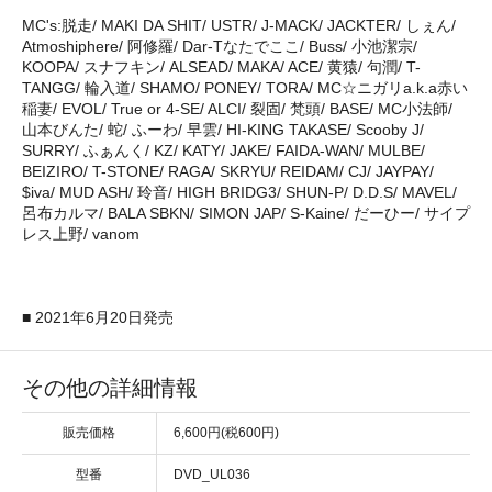
MC's:脱走/ MAKI DA SHIT/ USTR/ J-MACK/ JACKTER/ しぇん/
Atmoshiphere/ 阿修羅/ Dar-Tなたでここ/ Buss/ 小池潔宗/
KOOPA/ スナフキン/ ALSEAD/ MAKA/ ACE/ 黄猿/ 句潤/ T-
TANGG/ 輪入道/ SHAMO/ PONEY/ TORA/ MC☆ニガリa.k.a赤い
稲妻/ EVOL/ True or 4-SE/ ALCI/ 裂固/ 梵頭/ BASE/ MC小法師/
山本びんた/ 蛇/ ふーわ/ 早雲/ HI-KING TAKASE/ Scooby J/
SURRY/ ふぁんく/ KZ/ KATY/ JAKE/ FAIDA-WAN/ MULBE/
BEIZIRO/ T-STONE/ RAGA/ SKRYU/ REIDAM/ CJ/ JAYPAY/
$iva/ MUD ASH/ 玲音/ HIGH BRIDG3/ SHUN-P/ D.D.S/ MAVEL/
呂布カルマ/ BALA SBKN/ SIMON JAP/ S-Kaine/ だーひー/ サイプ
レス上野/ vanom
■ 2021年6月20日発売
その他の詳細情報
販売価格
6,600円(税600円)
型番
DVD_UL036