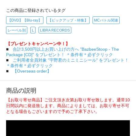
この商品に登録されているタグ
【DVD】【Blu-ray】
【ピックアップ・特集】
MCバトル関連
レーベル別
L
LIBRA RECORDS
【プレゼントキャンペーン中！】
■
合計3,500円以上お買い上げの方へ "BazbeeStoop - The
Package [CD]" をプレゼント！ ＊条件有＊必ずクリック
■
ご利用者全員対象 "宇野君のミニミニシール" をプレゼント！
＊条件有＊必ずクリック
■
【Overseas order】
商品の説明
【お取り寄せ商品】ご注文頂き次第お取り寄せ致します。通常10
日間以内に発送致します。商品によりましては、お取り寄せ不可
となる場合もございますので予めご了承下さい。