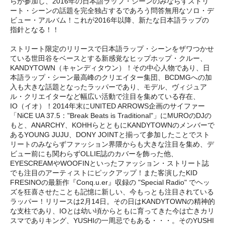
らが参加し、2016年の日本語ラップ・シーンのみならずストリ
ート・シーンの話題を完全独占するであろう問答無用なソロ・デ
ビュー・アルバム！これが2016年以降、新たな日本語ラップの
指針となる！！
ストリート限定のリリースで日本語ラップ・シーンをザワつかせ
ている世田谷をベースとする新感覚なヒップホップ・クルー、
KANDYTOWN（キャンディタウン）！その中心人物であり、日
本語ラップ・シーン最高峰のクリエイター集団、BCDMGへの加
入も大きな話題となったラッパーであり、モデル、ヴィジュア
ル・クリエイターなど幅広い活動で注目を集めている存在、
IO（イオ）！2014年末にUNITED ARROWS企画のサイファー
「NiCE UA 37.5："Break Beats is Traditional"」にMUROのDJの
もと、ANARCHY、KOHHらとともにKANDYTOWNのメンバーで
あるYOUNG JUJU、DONY JOINTと揃って参加したことでスト
リートのみならずファッション界隈からも大きな注目を集め、デ
ビュー前にも関わらずOLLIE誌のカバーを飾った他、
EYESCREAMやWOOFINといったファッション・ストリート誌
でも注目のアーティストにピックアップ！また客演したKID
FRESINOの最新作『Conq.u.er』収録の "Special Radio" でヘッ
ズを狂喜させたことも記憶に新しい、今もっとも注目されている
ラッパー！リリースは2月14日。その日はKANDYTOWNの精神的
な支柱であり、IOとは幼い頃からともに育ってきた今は亡きカリ
スマでありキング、YUSHIの一周忌でもある・・・。そのYUSHI