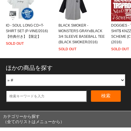
IO - SOUL LONG CD+T-
BLACK SMOKER -
DOGGIES -
SHIRT SET (P-VINE/2016)
MONSTERS GRAYxBLACK
SHIT$ KNZZ 
【特典付き】【限定】
3/4 SLEEVE BASEBALL TEE
SCHEME [C
(BLACK SMOKER/2016)
(2016)
SOLD OUT
SOLD OUT
SOLD OUT
ほかの商品を探す
検索
カテゴリーから探す
（全てのリストはメニューから）