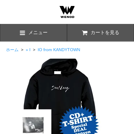
メニュー
カートを見る
ホーム
>
» I
>
IO from KANDYTOWN