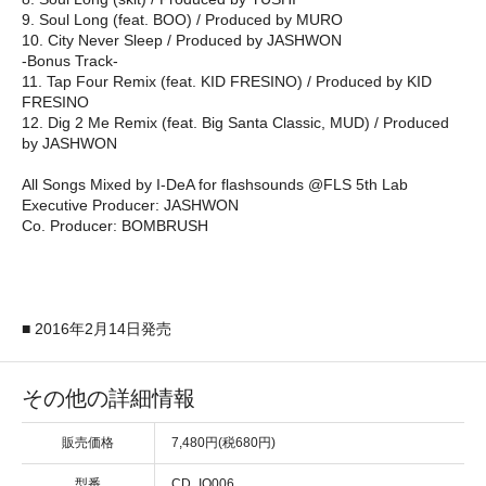
9. Soul Long (feat. BOO) / Produced by MURO
10. City Never Sleep / Produced by JASHWON
-Bonus Track-
11. Tap Four Remix (feat. KID FRESINO) / Produced by KID
FRESINO
12. Dig 2 Me Remix (feat. Big Santa Classic, MUD) / Produced
by JASHWON
All Songs Mixed by I-DeA for flashsounds @FLS 5th Lab
Executive Producer: JASHWON
Co. Producer: BOMBRUSH
■ 2016年2月14日発売
その他の詳細情報
販売価格
7,480円(税680円)
型番
CD_IO006