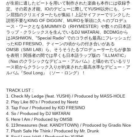
が生前に遺したビートを用いて制作された楽曲も本作には収録予
定。その若き才能、IOのデビューに際してYUSHI以外にも、シー
ン屈指のクリエイターたちが集結！上記サイファーでリンクした
説明不要なKING OF DIGGIN’、MUROを筆頭に久々のプロデュ
ース・ワークとなるMUMMY-D（RHYMESTER）や数々の日本語
ラップ・クラシックスを生んでいるDJ WATARAI、BCDMGから
はJASHWON、"Special Radio" でのコラボも最高にフレッシュだ
ったKID FRESINO、ティーンの頃からの付き合いがある
OMSB（SIMI LAB）ら、そうそうたるプロデューサーたちが参加
を表明！関係者の間では早くも日本語ラップ版の『ILLMATIC』
（Nas のクラシックなデビュー・アルバム）と囁かれているリリ
ース前からクラシック入りが約束された最高水準なデビュー・ア
ルバム『Soul Long』（ソー・ロング）！
TRACK LIST :
1. Check My Ledge (feat. YUSHI) / Produced by MASS-HOLE
2. Play Like 80's / Produced by Neetz
3. Tap Four / Produced by KID FRESINO
4. So / Produced by DJ WATARAI
5. Here I Am / Produced by OMSB
6. 119measures (feat. KANDYTOWN) / Produced by Gradis Nice
7. Plush Safe He Think / Produced by Mr. Drunk
8. Soul Long (skit) / Produced by YUSHI