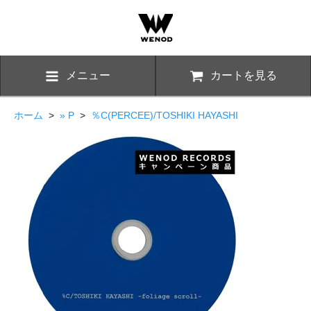
メニュー
カートを見る
ホーム
>
» P
>
％C(PERCEE)/TOSHIKI HAYASHI