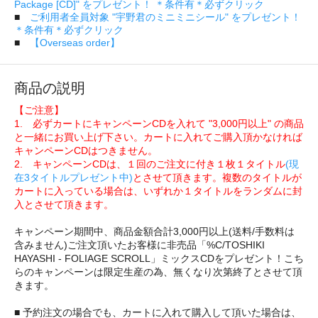
Package [CD]" をプレゼント！ ＊条件有＊必ずクリック
■
ご利用者全員対象 "宇野君のミニミニシール" をプレゼント！
＊条件有＊必ずクリック
■
【Overseas order】
商品の説明
【ご注意】
1. 必ずカートにキャンペーンCDを入れて "3,000円以上" の商品
と一緒にお買い上げ下さい。カートに入れてご購入頂かなければ
キャンペーンCDはつきません。
2. キャンペーンCDは、１回のご注文に付き１枚１タイトル
(現
在3タイトルプレゼント中)
とさせて頂きます。複数のタイトルが
カートに入っている場合は、いずれか１タイトルをランダムに封
入とさせて頂きます。
キャンペーン期間中、商品金額合計3,000円以上(送料/手数料は
含みません)ご注文頂いたお客様に非売品「%C/TOSHIKI
HAYASHI - FOLIAGE SCROLL」ミックスCDをプレゼント！こち
らのキャンペーンは限定生産の為、無くなり次第終了とさせて頂
きます。
■ 予約注文の場合でも、カートに入れて購入して頂いた場合は、