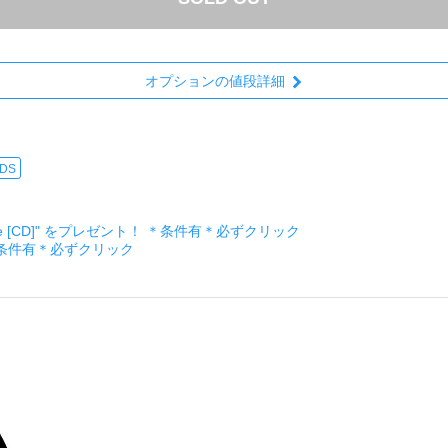
オプションの値段詳細
RDS
ckage [CD]" をプレゼント！ ＊条件有＊必ずクリック
＊条件有＊必ずクリック