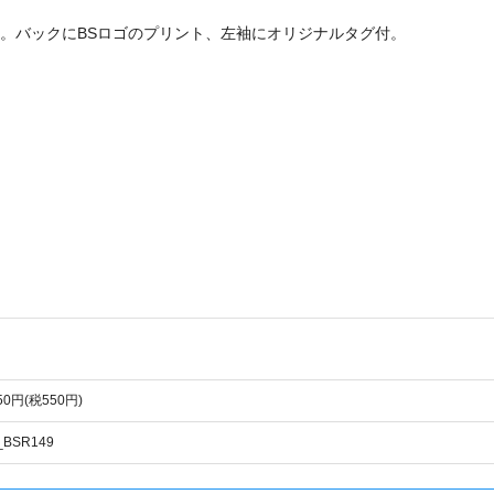
。バックにBSロゴのプリント、左袖にオリジナルタグ付。
050円(税550円)
_BSR149