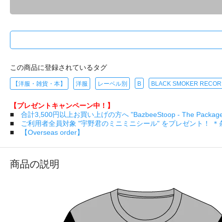
この商品に登録されているタグ
【洋服・雑貨・本】
洋服
レーベル別
B
BLACK SMOKER RECO
【プレゼントキャンペーン中！】
■
合計3,500円以上お買い上げの方へ "BazbeeStoop - The Pa
■
ご利用者全員対象 "宇野君のミニミニシール" をプレゼント！ 
■
【Overseas order】
商品の説明