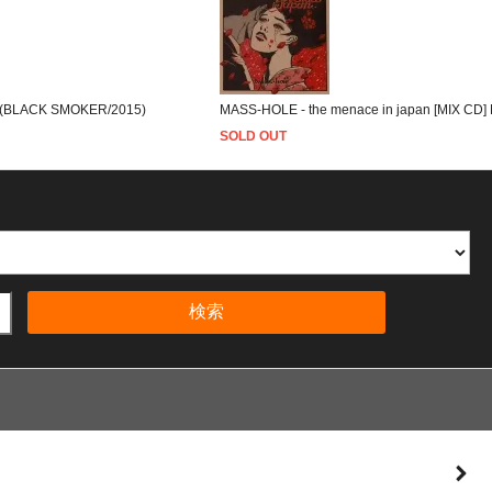
 (BLACK SMOKER/2015)
MASS-HOLE - the menace in japan [MIX C
SOLD OUT
検索