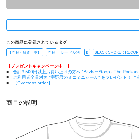
この商品に登録されているタグ
【洋服・雑貨・本】
洋服
レーベル別
B
BLACK SMOKER RECO
【プレゼントキャンペーン中！】
■
合計3,500円以上お買い上げの方へ "BazbeeStoop - The Pa
■
ご利用者全員対象 "宇野君のミニミニシール" をプレゼント！ 
■
【Overseas order】
商品の説明