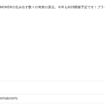
ACK SMOKERの生み出す数々の奇祭の原点。今年も8/29開催予定で
730円(税430円)