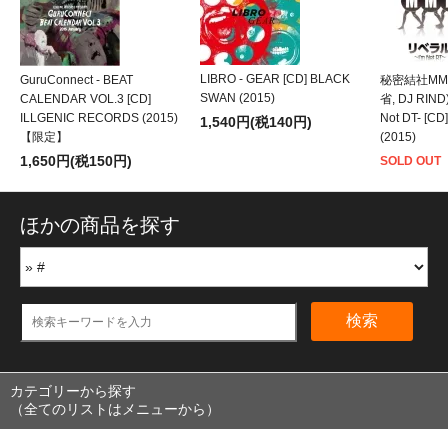
LIBRO - GEAR [CD] BLACK
GuruConnect - BEAT
秘密結社MMR 
SWAN (2015)
CALENDAR VOL.3 [CD]
省, DJ RIND
ILLGENIC RECORDS (2015)
Not DT- [C
1,540円(税140円)
【限定】
(2015)
1,650円(税150円)
SOLD OUT
ほかの商品を探す
検索
カテゴリーから探す
（全てのリストはメニューから）