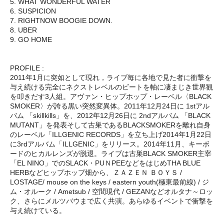
5. WHAT WONDERFUL WATER
6. SUSPICION
7. RIGHTNOW BOOGIE DOWN.
8. UBER
9. GO HOME
PROFILE :
2011年1月に突如として現れ，ライブ毎に各地で見た者に衝撃を
与え続ける完全にネクストレベルのビートを軸に凄まじき世界観
を叩きだす3人組。アヴァン・ヒップホップ・レーベル〈BLACK
SMOKER〉が誇る黒い突然変異体。2011年12月24日に 1stアル
バム 「skillkills」を、2012年12月26日に 2ndアルバム 「BLACK
MUTANT」を発表そして古巣であるBLACKSMOKERを離れ自身
のレーベル「ILLGENIC RECORDS」を立ち上げ2014年1月22日
に3rdアルバム「ILLGENIC」をリリース。2014年11月、キーボ
ードのヒカルレンズが脱退。ライブは古巣BLACK SMOKER主宰
「EL NINO」でのSLACK・PUＮPEEなどをはじめTHA BLUE
HERBなどヒップホップ畑から、ＺＡＺＥＮ ＢＯＹＳ /
LOSTAGE/ mouse on the keys / eastern youth(極東最前線) / ジ
ム・オルーク / Ametsub / 空間現代 / GEZANなどオルタナ～ロッ
ク、さらにメルツバウまで広く共演。あらゆるイベントで衝撃を
与え続けている。