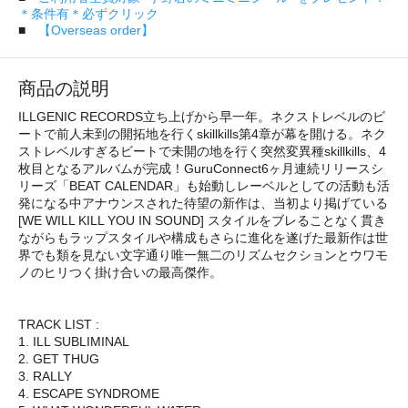
＊条件有＊必ずクリック
■
【Overseas order】
商品の説明
ILLGENIC RECORDS立ち上げから早一年。ネクストレベルのビ
ートで前人未到の開拓地を行くskillkills第4章が幕を開ける。ネク
ストレベルすぎるビートで未開の地を行く突然変異種skillkills、4
枚目となるアルバムが完成！GuruConnect6ヶ月連続リリースシ
リーズ「BEAT CALENDAR」も始動しレーベルとしての活動も活
発になる中アナウンスされた待望の新作は、当初より掲げている
[WE WILL KILL YOU IN SOUND] スタイルをブレることなく貫き
ながらもラップスタイルや構成もさらに進化を遂げた最新作は世
界でも類を見ない文字通り唯一無二のリズムセクションとウワモ
ノのヒリつく掛け合いの最高傑作。
TRACK LIST :
1. ILL SUBLIMINAL
2. GET THUG
3. RALLY
4. ESCAPE SYNDROME