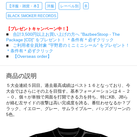
【洋服・雑貨・本】
洋服
レーベル別
B
BLACK SMOKER RECORDS
【プレゼントキャンペーン中！】
■
合計3,500円以上お買い上げの方へ "BazbeeStoop - The
Package [CD]" をプレゼント！ ＊条件有＊必ずクリック
■
ご利用者全員対象 "宇野君のミニミニシール" をプレゼント！
＊条件有＊必ずクリック
■
【Overseas order】
商品の説明
５大会連続５回目。過去最高成績はベスト１６となっており、今
大会ではさらにその上を目指す。基本フォーメーションは４－２
－０。個々が単独で局面を打開できる力を持ち、特にKB、JBら
が絡む左サイドの攻撃は高い完成度を誇る。番狂わせなるか？ブ
ラック、イエロー、グレー、サムライブルー、バッズグリーンの
5色。