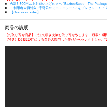
■
合計3,500円以上お買い上げの方へ "BazbeeStoop - The Pa
■
ご利用者全員対象 "宇野君のミニミニシール" をプレゼント！ 
■
【Overseas order】
商品の説明
【お取り寄せ商品】ご注文頂き次第お取り寄せ致します。通常１週
【特典】DJ BEERTによる自身の関与した作品からセレクトした、"Best 