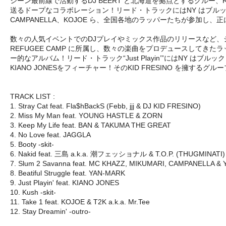
シーン最前線で活動するDJ BEERT と北海道を拠点とするクルー、
送るドープなコラボレーション！リード・トラックにはNY はブルックリ
CAMPANELLA、KOJOE ら、全国各地のラッパーたちが参加
数々の人気イベントでのDJプレイやミックス作品のリリースなど、シーンで活躍し
REFUGEE CAMP に所属し、数々の楽曲をプロデュースしてき
ー的なアルバム！リード・トラック“Just Playin’”にはNY はブル
KIANO JONESをフィーチャー！そのKID FRESINO を擁するグループ、F
TRACK LIST :
1. Stray Cat feat. Fla$hBackS (Febb, jjj & DJ KID FRESINO)
2. Miss My Man feat. YOUNG HASTLE & ZORN
3. Keep My Life feat. BAN & TAKUMA THE GREAT
4. No Love feat. JAGGLA
5. Booty -skit-
6. Nakid feat. 三島 a.k.a. 潮フェッショナル & T.O.P. (THUGMINATI)
7. Slum 2 Savanna feat. MC KHAZZ, MIKUMARI, CAMPANELLA &
8. Beatiful Struggle feat. YAN-MARK
9. Just Playin' feat. KIANO JONES
10. Kush -skit-
11. Take 1 feat. KOJOE & T2K a.k.a. Mr.Tee
12. Stay Dreamin' -outro-