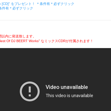
ckage [CD]" をプレゼント！ ＊条件有＊必ずクリック
＊条件有＊必ずクリック
間以内に発送致します。
Of DJ BEERT Works" なミックスCDRが付属されます！