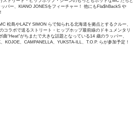
本の現行ストリート・ヒップホップ・シーンのもっともホットなMC たちと
ANO JONESをフィーチャー！ 他にもFla$hBackS や
！
が、MC 松島やLAZY SIMON らで知られる北海道を拠点とするクルー、
ト）とのコラボで送るストリート・ヒップホップ最前線のドキュメンタリ
とコラボ曲“Heat”がちまたで大きな話題となっている14 歳のラッパー、
、KOJOE、CAMPANELLA、YUKSTA-ILL、T.O.P. らが参加予定！