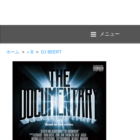
メニュー
ホーム
>
» B
>
DJ BEERT