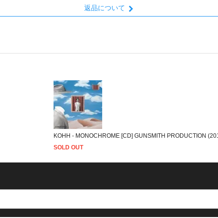
返品について
KOHH - MONOCHROME [CD] GUNSMITH PRODUCTION (20
SOLD OUT