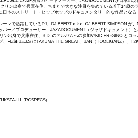
REFUGEE CAMP所属のビートメーカー、JAZADOCUMENTが日
ン出身で兵庫在住、ちまたで大きな注目を集めている若干14歳のラッパー、KI
し、正に日本のストリート・ヒップホップのドキュメンタリー的な作品となる
ているDJ、DJ BEERT a.k.a. OJ BEERT SIMPSON 
たラッパー／プロデューサー、JAZADOCUMENT（ジャザドキュメン
ックリン出身で兵庫在住、B.D. のアルバムへの参加やKID FRESINO 
la$hBackS にTAKUMA THE GREAT、BAN（HOOLIGANZ）、T2K
 YUKSTA-ILL (RCSRECS)