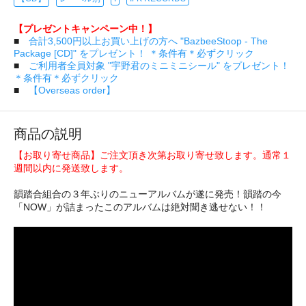
【プレゼントキャンペーン中！】
■
合計3,500円以上お買い上げの方へ "BazbeeStoop - The
Package [CD]" をプレゼント！ ＊条件有＊必ずクリック
■
ご利用者全員対象 "宇野君のミニミニシール" をプレゼント！
＊条件有＊必ずクリック
■
【Overseas order】
商品の説明
【お取り寄せ商品】ご注文頂き次第お取り寄せ致します。通常１
週間以内に発送致します。
韻踏合組合の３年ぶりのニューアルバムが遂に発売！韻踏の今
「NOW」が詰まったこのアルバムは絶対聞き逃せない！！