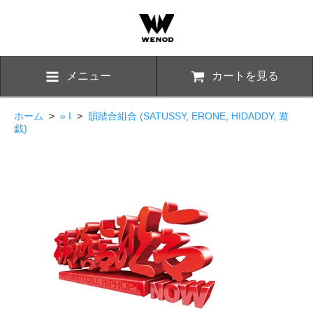
メニュー
カートを見る
ホーム
>
» I
>
韻踏合組合 (SATUSSY, ERONE, HIDADDY, 遊
戯)