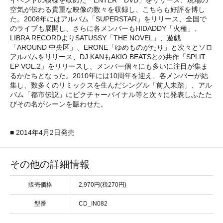
空気が伝わる貴重な映像の数々を収録し、こちらも好評を博し
た。2008年にはアルバム「SUPERSTAR」をリリース、全国で
のライブも展開し、さらに各メンバーもHIDADDY「火種」、
LIBRA RECORDよりSATUSSY「THE NOVEL」、遊戯
「AROUND 中央区」、ERONE「ゆめものがたり」と次々とソロ
アルバムをリリース、DJ KANもAKIO BEATSとの共作「SPLIT
EP VOL.2」をリリースし、メンバー個々にも多いに注目が集ま
るかたちとなった。2010年には10周年を迎え、各メンバーが結
集し、数多くのリミックスを生んだシングル「前人未踏」、アル
バム「都市伝説」にピクチャーバイナル等と次々に発表しふたた
びその名がシーンを賑わせた。
■ 2014年4月2日発売
その他の詳細情報
販売価格
2,970円(税270円)
型番
CD_IN082