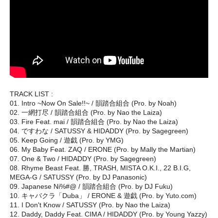
TRACK LIST :
01. Intro ~Now On Sale!!~ / 韻踏合組合 (Pro. by Noah)
02. 一網打尽 / 韻踏合組合 (Pro. by Nao the Laiza)
03. Fire Feat. mai / 韻踏合組合 (Pro. by Nao the Laiza)
04. ですわな / SATUSSY & HIDADDY (Pro. by Sagegreen)
05. Keep Going / 遊戯 (Pro. by YMG)
06. My Baby Feat. ZAQ / ERONE (Pro. by Mally the Martian)
07. One & Two / HIDADDY (Pro. by Sagegreen)
08. Rhyme Beast Feat. 勝, TRASH, MISTA O.K.I., 22 B.I.G,
MEGA-G / SATUSSY (Pro. by DJ Panasonic)
09. Japanese Ni%#@ / 韻踏合組合 (Pro. by DJ Fuku)
10. キャバクラ「Duba」 / ERONE & 遊戯 (Pro. by Yuto.com)
11. I Don't Know / SATUSSY (Pro. by Nao the Laiza)
12. Daddy, Daddy Feat. CIMA / HIDADDY (Pro. by Young Yazzy)