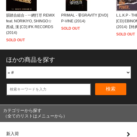
韻踏合組合 - 一網打尽 REMIX
PRIMAL - 零GRAVITY [DVD]
L.L.K.P - 
feat. NORIKIYO, SHINGO☆
P-VINE (2014)
[CD] EBIN
西成, 漢 [CD] IFK RECORDS
(2014)【
SOLD OUT
(2014)
SOLD OUT
SOLD OUT
ほかの商品を探す
検索
カテゴリーから探す
（全てのリストはメニューから）
新入荷