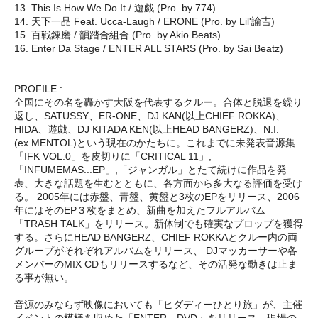
13. This Is How We Do It / 遊戯 (Pro. by 774)
14. 天下一品 Feat. Ucca-Laugh / ERONE (Pro. by Lil'諭吉)
15. 百戦錬磨 / 韻踏合組合 (Pro. by Akio Beats)
16. Enter Da Stage / ENTER ALL STARS (Pro. by Sai Beatz)
PROFILE :
全国にその名を轟かす大阪を代表するクルー。合体と脱退を繰り
返し、SATUSSY、ER-ONE、DJ KAN(以上CHIEF ROKKA)、
HIDA、遊戯、DJ KITADA KEN(以上HEAD BANGERZ)、N.I.
(ex.MENTOL)という現在のかたちに。これまでに未発表音源集
「IFK VOL.0」を皮切りに「CRITICAL 11」,
「INFUMEMAS...EP」,「ジャンガル」とたて続けに作品を発
表、大きな話題を生むとともに、各方面から多大なる評価を受け
る。 2005年には赤盤、青盤、黄盤と3枚のEPをリリース、2006
年にはそのEP３枚をまとめ、新曲を加えたフルアルバム
「TRASH TALK」をリリース。新体制でも確実なプロップを獲得
する。さらにHEAD BANGERZ、CHIEF ROKKAとクルー内の両
グループがそれぞれアルバムをリリース、 DJマッカーサーや各
メンバーのMIX CDもリリースするなど、その活発な動きは止ま
る事が無い。
音源のみならず映像においても「ヒダディーひとり旅」が、主催
イベントの模様を収めた「ENTER DVD」をリリース、現場の