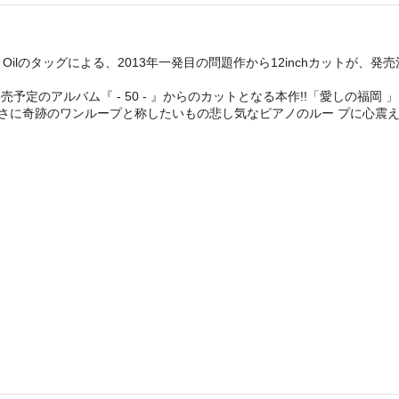
 Olive Oilのタッグによる、2013年一発目の問題作から12inchカット
月23日発売予定のアルバム『 - 50 - 』からのカットとなる本作!!「愛
」。そしてまさに奇跡のワンループと称したいもの悲し気なピアノのルー プに心震