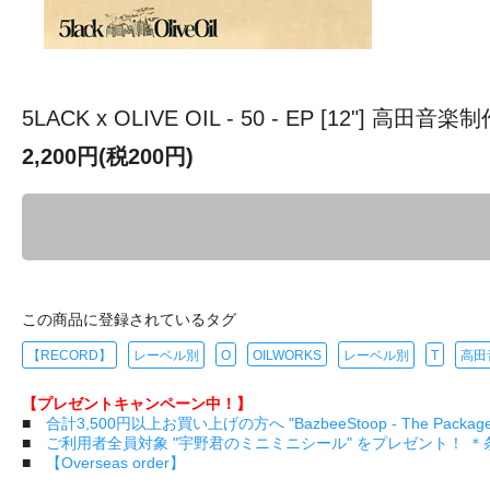
5LACK x OLIVE OIL - 50 - EP [12"] 高田音
2,200円(税200円)
この商品に登録されているタグ
【RECORD】
レーベル別
O
OILWORKS
レーベル別
T
高田
【プレゼントキャンペーン中！】
■
合計3,500円以上お買い上げの方へ "BazbeeStoop - The Pa
■
ご利用者全員対象 "宇野君のミニミニシール" をプレゼント！ 
■
【Overseas order】