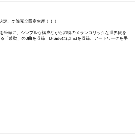
が、発売決定、勿論完全限定生産！！！
しの福岡 」を筆頭に、シンプルな構成ながら独特のメランコリックな世界観を
える「鼓動」の3曲を収録！B-SideにはInstを収録、アートワークを手