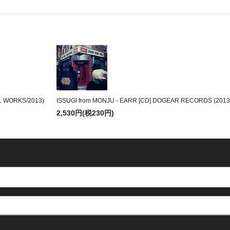
L WORKS/2013)
ISSUGI from MONJU - EARR [CD] DOGEAR RECORDS (2013
2,530円(税230円)