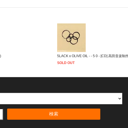
)
5LACK x OLIVE OIL - - 5 0 - [CD] 高田音
SOLD OUT
検索