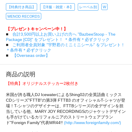
【特典付き商品】
【洋服・雑貨・本】
レーベル別
W
WENOD RECORDS
【プレゼントキャンペーン中！】
■
合計3,500円以上お買い上げの方へ "BazbeeStoop - The
Package [CD]" をプレゼント！ ＊条件有＊必ずクリック
■
ご利用者全員対象 "宇野君のミニミニシール" をプレゼント！
＊条件有＊必ずクリック
■
【Overseas order】
商品の説明
【特典】オリジナルステッカー2枚付き
米国が誇る職人DJ IcewaterによるShing02の全英語曲ミックス
CDシリーズ"FTTB"の第3弾 FTTB3 のオフィシャルT-シャツが登
場！T-シャツのデザイナーは、FTTBシリーズの全デザインを担
当している他、MARY JOY RECORDINGSのジャケットデザイン
も手がけているカリフォルニアのストリートウェアブラン
ド"Foreign Family"代表MR44!!
(http://www.foreignfamily.com/)