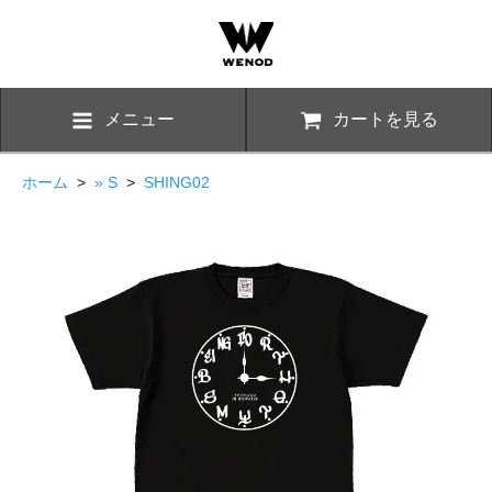
メニュー
カートを見る
ホーム
>
» S
>
SHING02