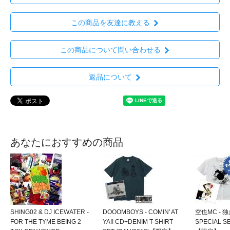
この商品を友達に教える
この商品について問い合わせる
返品について
あなたにおすすめの商品
SHING02 & DJ ICEWATER -
DOOOMBOYS - COMIN' AT
空也MC - 独走
FOR THE TYME BEING 2
YA!! CD+DENIM T-SHIRT
SPECIAL S