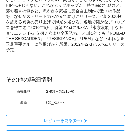
HIPHOPじゃない、これがヒップホップだ！持ち前の行動力と、
落ち着きの無さと、愚かさを武器に完全自主制作で数々の作品
を、なぜかストリートのみで立て続けにリリース。合計2000枚
を超える異例の売り上げで脚光を浴びる。各地で確かなプロップ
スを得て遂に2010年5月、待望の1stアルバム『東京哀歌‐トウキ
ョウエレジイ‐』を術ノ穴より全国発売。ソロ以外でも『NOMAD
THE SEXGARDEN』『RESISTANCE』『PBM』などいずれも埼
玉最重要クルーに旗揚げから所属。2012年2ndアルバムリリース
予定。
その他の詳細情報
販売価格
2,409円(税219円)
型番
CD_KU028
レビューを見る(0件)