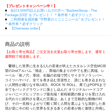
【プレゼントキャンペーン中！】
■
合計3,500円以上お買い上げの方へ "BazbeeStoop - The
Package [CD]" をプレゼント！ ＊条件有＊必ずクリック
■
ご利用者全員対象 "宇野君のミニミニシール" をプレゼント！
＊条件有＊必ずクリック
■
【Overseas order】
商品の説明
【お取り寄せ商品】ご注文頂き次第お取り寄せ致します。通常１
週間程で発送致します。
鬱積した世界に生きる1人の若者が吠えたカタルシス空也MC待
望の2ndアルバム「独走」。異端の集まりの中でも更に異端、レ
ーベル「術ノ穴」筆頭、右脳の右端で閃くサイタマノラッパー、
コイツハヤバイ。全てを巻き込む音楽性と、誰にも巻き込まれな
い人間性が織りなすBLUES、ROCK 'N' ROLL、果てはPOPSまで
全てをバックグラウンドに落とし込んだ オリジナルハードコア
ジャパニーズヒップホップ最先端！射程範囲の狭まりを受け入れ
る代わりに鋭利さを選んだ言葉は、あくまで主観的な動物の叫
び、その一見独りよがりで酷く聞く人間を選ぶような屈折した表
現が逆に今の狂った世界を生きる多くの若者が抱く激情と共鳴し