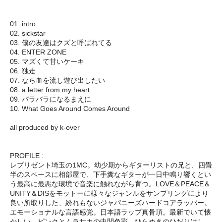
01. intro
02. sickstar
03. 僕の友達はクズと呼ばれてる
04. ENTER ZONE
05. マズくて甘いケーキ
06. 独走
07. なら血を流し遊び出したい
08. a letter from my heart
09. バラバラになるまえに
10. What Goes Around Comes Around
all produced by k-over
PROFILE :
レプリゼント埼玉の1MC。幼少期からギターリストの兄と、四畳
半のスペースに相部屋で、下手糞なギターが一日中鳴り響くとい
う最高に最悪な環境で音楽に触れながら育つ。LOVE＆PEACE＆
UNITY＆DISをモットーに様々なジャンルをサンプリングにより
良い所取りした、紛れもないジャパニーズハードコアラッパー。
エモーショナルな言語感覚。日本語ラップ真骨頂。最新でいて懐
かしい。ピンクとムラサキの中間色彩。ひらめきのひだりはし。