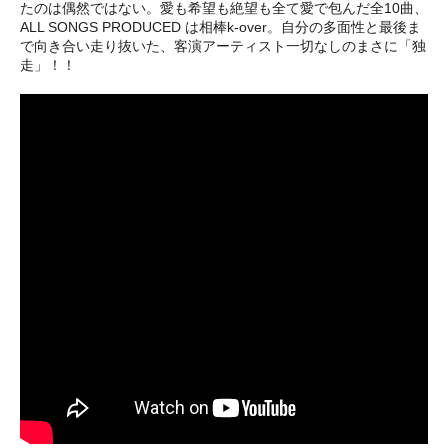
たのは偶然ではない。愛も希望も絶望も全て愛で包んだ全10曲、
ALL SONGS PRODUCED は相棒k-over。自分の多面性と最後ま
で向き合い走り抜いた、客演アーティスト一切なしのまさに「独
走」！！