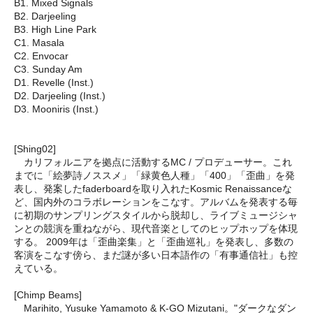
B1. Mixed Signals
B2. Darjeeling
B3. High Line Park
C1. Masala
C2. Envocar
C3. Sunday Am
D1. Revelle (Inst.)
D2. Darjeeling (Inst.)
D3. Mooniris (Inst.)
[Shing02]
カリフォルニアを拠点に活動するMC / プロデューサー。これ
までに「絵夢詩ノススメ」「緑黄色人種」「400」「歪曲」を発
表し、発案したfaderboardを取り入れたKosmic Renaissanceな
ど、国内外のコラボレーションをこなす。アルバムを発表する毎
に初期のサンプリングスタイルから脱却し、ライブミュージシャ
ンとの競演を重ねながら、現代音楽としてのヒップホップを体現
する。 2009年は「歪曲楽集」と「歪曲巡礼」を発表し、多数の
客演をこなす傍ら、まだ謎が多い日本語作の「有事通信社」も控
えている。
[Chimp Beams]
Marihito, Yusuke Yamamoto & K-GO Mizutani。"ダークなダン