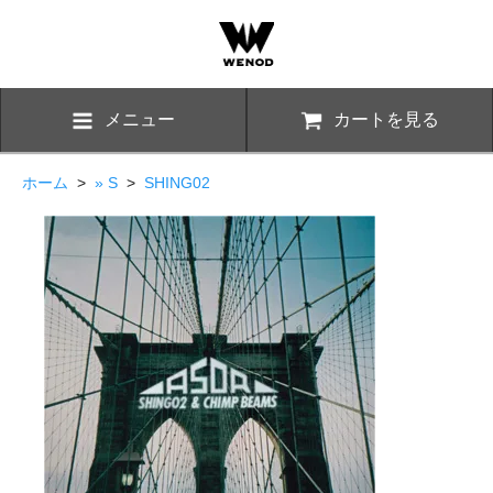
メニュー
カートを見る
ホーム
>
» S
>
SHING02