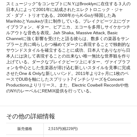
スミュージック"をコンセプトにN.Y.はBrooklynに在住する３人の
日本人によって2001年に結成されたエレクトロニック・ジャ
ズ・ダブ・トリオである。2008年からK-Goが帰国した為
MarihitoとYusukeが主に制作している。ブレイクビーツ上にヴァ
イブラフォン、ギター、ピアニカ、エコーを多用しサイケかつチ
ルアウトな音色を表現。Jah Shaka, Massive Attack, Basic
Channelに強く影響を受けたと語る彼らは、数多くの楽器をサン
プラーと共に鳴らしかつ極めてダークに表現することで独創的な
サウンドスタイルを確立することに成功、日本人でありながら日
本人には決して表現することの出来ない唯一無比な世界観を作り
上げている。ダークなブレイクビーツ上にギター、ヴァイブラフ
ォンを中心とした生楽器が溶け込む新しいスタイルを見事に完成
させたOne & Onlyな新しいバンド。2011年より2ヶ月に1枚のペ
ースでDUBを軸にしたスプリット7インチシリーズをConcent
Productionsよりリリース。また、Electric Cowbell Recordsや他
のNYのレーベルにREMIX提供を行っている。
その他の詳細情報
販売価格
2,515円(税229円)