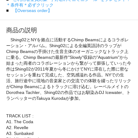
＊条件有＊必ずクリック
■
【Overseas order】
商品の説明
Shing02とNYを拠点に活動するChimp Beamsによるコラボレ
ーション・アルバム。Shing02による全編英語詩のラップが
Chimp Beamsの手掛けた生音主体のオーガニックなトラック上
に乗る。Chimp Beamsの最新作"Slowly"収録の"Aquatrium"から
始まった両者のコラボレーションから繋がって膨張していった今
作はShing02が2011年夏から冬にかけてNYに滞在した際に密な
セッションを重ねて完成した、空気感溢れる作品。NYでの生
活、旅行途中に現地の音楽家との交流での体験を綴ったリリック
がChimp Beamsによるトラックに溶け込む。レーベルメイトの
Dorothea Tachler、Shing02の作品ではお馴染みDJ Icewater、ト
ランペッターのTakuya Kurodaが参加。
TRACK LIST :
A1. The Coda
A2. Revelle
A3. Sunbaked