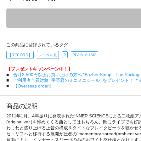
この商品に登録されているタグ
【RECORD】
レーベル別
P
PLAIN MUSIC
【プレゼントキャンペーン中！】
■
合計3,500円以上お買い上げの方へ "BazbeeStoop - The Pa
■
ご利用者全員対象 "宇野君のミニミニシール" をプレゼント！ 
■
【Overseas order】
商品の説明
2011年1月、4年振りに発表されたINNER SCIENCEによる二枚組ア
(original ver.)を締めくくる曲としてはもちろん、既にライブでも
わじわと盛り上げる上音の構成＆タイトなブレイクビーツを聴かせるbp
セ・リフへと移行する展開が圧巻の"momentary spread(ambi
意向により、インナー・スリーヴのみのホワイト盤仕様となります。