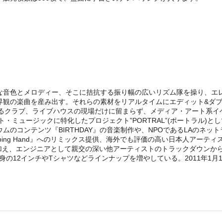
な音色とメロディー、そこに拮抗する振り幅の広いリズム隊を操り、エ
界観の楽曲を産み出す。それらの素材をリアルタイムにエディット&ダブ
ゆるクラブ、ライブハウスの現場だけに留まらず、メディア・アート系イ
・ミュージックに特化したプロジェクト”PORTRAL”(ポートラル)とし
ンテンツ『BIRTHDAY』の音楽制作や、NPOであるLAのネットラジオ
 『A Helping Hand』へのリミックス提供、海外でも評価の高い日本人ア
どのトピックに加え、エンジニアとして親交の深い他アーティストのトラックダ
の12インチやTシャツなどラインナップを増やしている。2011年1月19日に4年振