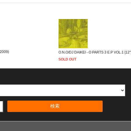
2009)
O.N.O/DJ DAIKEI - O PARTS 3 E.P VOL.1 [
SOLD OUT
検索