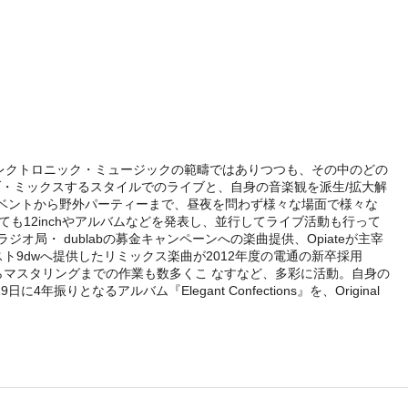
レクトロニック・ミュージックの範疇ではありつつも、その中のどの
・ミックスするスタイルでのライブと、自身の音楽観を派生/拡大解
ベントから野外パーティーまで、昼夜を問わず様々な場面で様々な
ても12inchやアルバムなどを発表し、並行してライブ活動も行って
局・ dublabの募金キャンペーンへの楽曲提供、Opiateが主宰
ーティスト9dwへ提供したリミックス楽曲が2012年度の電通の新卒採用
ウンからマスタリングまでの作業も数多くこ なすなど、多彩に活動。自身の
りとなるアルバム『Elegant Confections』を、Original