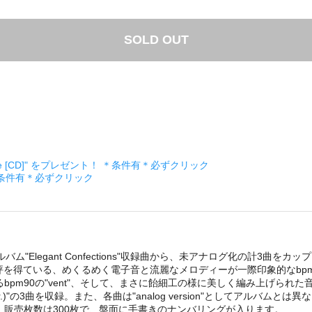
SOLD OUT
ckage [CD]" をプレゼント！ ＊条件有＊必ずクリック
＊条件有＊必ずクリック
ルバム"Elegant Confections"収録曲から、未アナログ化の計3曲
好評を得ている、めくるめく電子音と流麗なメロディーが一際印象的なbpm121のエ
m90の"vent"、そして、まさに飴細工の様に美しく編み上げられた
ent ver.)"の3曲を収録。また、各曲は"analog version"とし
販売枚数は300枚で、盤面に手書きのナンバリングが入ります。