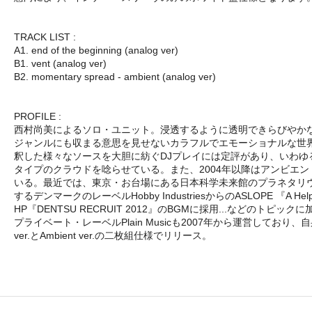
TRACK LIST :
A1. end of the beginning (analog ver)
B1. vent (analog ver)
B2. momentary spread - ambient (analog ver)
PROFILE :
西村尚美によるソロ・ユニット。浸透するように透明できらびやか
ジャンルにも収まる意思を見せないカラフルでエモーショナルな世
釈した様々なソースを大胆に紡ぐDJプレイには定評があり、いわ
タイプのクラウドを唸らせている。また、2004年以降はアンビエント
いる。最近では、東京・お台場にある日本科学未来館のプラネタリウムのコ
するデンマークのレーベルHobby IndustriesからのASLOPE
HP『DENTSU RECRUIT 2012』のBGMに採用...な
プライベート・レーベルPlain Musicも2007年から運営しており、自身
ver.とAmbient ver.の二枚組仕様でリリース。