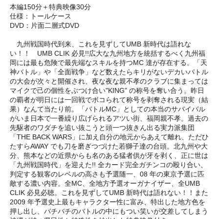
本編150分＋特典映像30分
仕様：トールケース
DVD：片面二層式DVD
九州戦国時代到来、これを見ずしてUMB 新時代は語れな
い！！ UMB CLIK 必見!!広大な九州地方を統括するべく九州福
岡には最も危険で最先端なスキルを持つMC 達が存在する。「天
神バトル」や「全面戦争」など数えたらキリがないデカいバトル
の大会が次々と開催され、夜な夜な親不孝のクラブに集まっては
マイクで己の個性をぶつけ合い"KING" の称号を奪い合う。昨日
の覇者が明日には一回戦でボコられて称号を剥奪される現実（結
果）なんて当たり前。「バトルMC」としての本当のサバイバル
がいま日本で一番繰り広げられるアツい街、福岡親不孝。過去の
先駆者のワダチを追い抜こうと頭一つ抜きん出る実力派集団
「THE BACK WARS」に加え自分の地元からあえて離れ、ただひ
たすらAWAY でも刀を磨ぎつづけた若獅子達の台頭。北九州や大
分、熊本などの近県からも名のある猛者供が牙を剥く、正に世は
「九州戦国時代」を迎えた!! 全カード完全ガチンコの殴り合い、
判定する観客のレベルの高さも予選随一、08 年の東京予選に匹
敵する濃い内容。全MC、全地方予選オーガナイザー、全UMB
CLIK 必見必聴。これを見ずしてUMB 新時代は語れない！！また
2009 年予選史上最もキャラクター性に富み、特出した地方色を
押し出し、バチバチのバトルの中にもつい笑いが交差してしまう