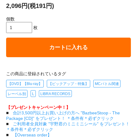
2,096円(税191円)
個数
枚
カートに入れる
この商品に登録されているタグ
【DVD】【Blu-ray】
【ピックアップ・特集】
MCバトル関連
レーベル別
L
LIBRA RECORDS
【プレゼントキャンペーン中！】
■
合計3,500円以上お買い上げの方へ "BazbeeStoop - The
Package [CD]" をプレゼント！ ＊条件有＊必ずクリック
■
ご利用者全員対象 "宇野君のミニミニシール" をプレゼント！
＊条件有＊必ずクリック
■
【Overseas order】