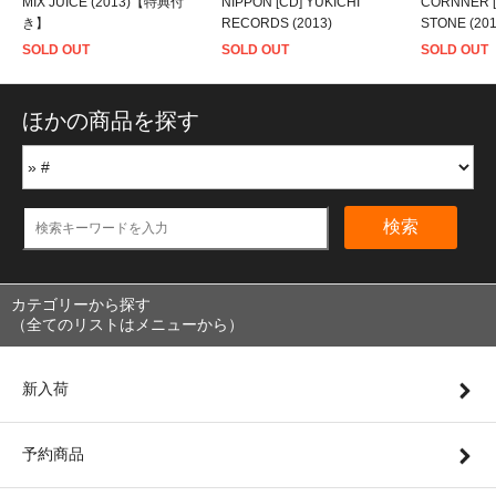
MIX JUICE (2013)【特典付
NIPPON [CD] YUKICHI
CORNNER [
き】
RECORDS (2013)
STONE (2
SOLD OUT
SOLD OUT
SOLD OUT
ほかの商品を探す
検索
カテゴリーから探す
（全てのリストはメニューから）
新入荷
予約商品