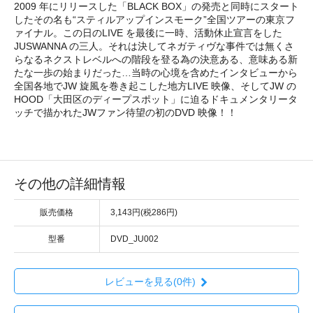
2009 年にリリースした「BLACK BOX」の発売と同時にスタート
したその名も“スティルアップインスモーク”全国ツアーの東京フ
ァイナル。この日のLIVE を最後に一時、活動休止宣言をした
JUSWANNA の三人。それは決してネガティヴな事件では無くさ
らなるネクストレベルへの階段を登る為の決意ある、意味ある新
たな一歩の始まりだった…当時の心境を含めたインタビューから
全国各地でJW 旋風を巻き起こした地方LIVE 映像、そしてJW の
HOOD「大田区のディープスポット」に迫るドキュメンタリータ
ッチで描かれたJWファン待望の初のDVD 映像！！
その他の詳細情報
販売価格
3,143円(税286円)
型番
DVD_JU002
レビューを見る(0件)