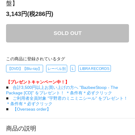
盤】
3,143円(税286円)
SOLD OUT
この商品に登録されているタグ
【DVD】【Blu-ray】
レーベル別
L
LIBRA RECORDS
【プレゼントキャンペーン中！】
■
合計3,500円以上お買い上げの方へ "BazbeeStoop - The
Package [CD]" をプレゼント！ ＊条件有＊必ずクリック
■
ご利用者全員対象 "宇野君のミニミニシール" をプレゼント！
＊条件有＊必ずクリック
■
【Overseas order】
商品の説明