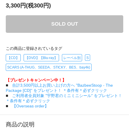
3,300円(税300円)
SOLD OUT
この商品に登録されているタグ
【CD】
【DVD】【Blu-ray】
レーベル別
S
SCARS (A-THUG、SEEDA、STICKY、BES、bay4k)
【プレゼントキャンペーン中！】
■
合計3,500円以上お買い上げの方へ "BazbeeStoop - The
Package [CD]" をプレゼント！ ＊条件有＊必ずクリック
■
ご利用者全員対象 "宇野君のミニミニシール" をプレゼント！
＊条件有＊必ずクリック
■
【Overseas order】
商品の説明