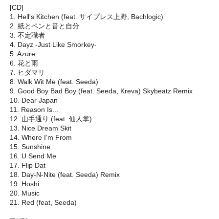
[CD]
1. Hell's Kitchen (feat. サイプレス上野, Bachlogic)
2. 紙とペンと音と自分
3. 不定職者
4. Dayz -Just Like Smorkey-
5. Azure
6. 花と雨
7. ヒダマリ
8. Walk Wit Me (feat. Seeda)
9. Good Boy Bad Boy (feat. Seeda, Kreva) Skybeatz Remix
10. Dear Japan
11. Reason Is...
12. 山手通り (feat. 仙人掌)
13. Nice Dream Skit
14. Where I’m From
15. Sunshine
16. U Send Me
17. Flip Dat
18. Day-N-Nite (feat. Seeda) Remix
19. Hoshi
20. Music
21. Red (feat, Seeda)