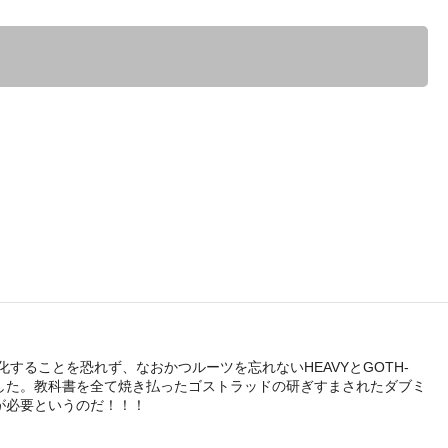
することを恐れず、なおかつルーツを忘れないHEAVYとGOTH-
に成功した。教科書を全て焼き払ったゴストラッドの研ぎすまされたダブミ
が必要というのだ！！！