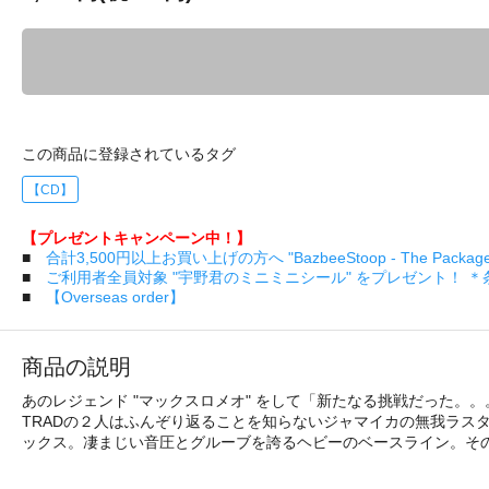
この商品に登録されているタグ
【CD】
【プレゼントキャンペーン中！】
■
合計3,500円以上お買い上げの方へ "BazbeeStoop - The Pa
■
ご利用者全員対象 "宇野君のミニミニシール" をプレゼント！ 
■
【Overseas order】
商品の説明
あのレジェンド "マックスロメオ" をして「新たなる挑戦だった。
TRADの２人はふんぞり返ることを知らないジャマイカの無我ラスタと
ックス。凄まじい音圧とグルーブを誇るヘビーのベースライン。そ