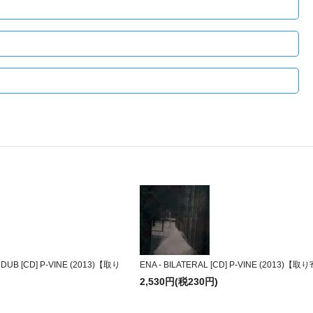
DUB [CD] P-VINE (2013)【取り
ENA - BILATERAL [CD] P-VINE (2013)【
2,530円(税230円)