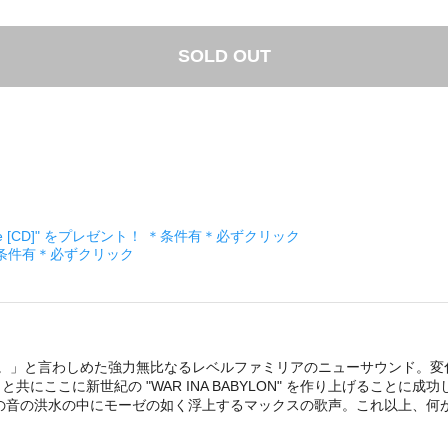
SOLD OUT
ckage [CD]" をプレゼント！ ＊条件有＊必ずクリック
＊条件有＊必ずクリック
。。」と言わしめた強力無比なるレベルファミリアのニューサウンド。変化
共にここに新世紀の "WAR INA BABYLON" を作り上げること
の音の洪水の中にモーゼの如く浮上するマックスの歌声。これ以上、何