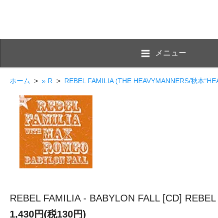
メニュー
ホーム
>
» R
>
REBEL FAMILIA (THE HEAVYMANNERS/秋本“HE
REBEL FAMILIA - BABYLON FALL [CD] REBEL
1,430円(税130円)