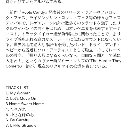
待ちわびていたアルバムである。
前作『Roots Candy』発表後のリリース・ツアーやフジロッ
ク・フェス、ライジングサン・ロック・フェス等の様々なフェス
ティバルで、レゲエシーン内外の数多くのクラウドを魅了したリ
クルマイバンドの面々をはじめ、日本レゲエ界を代表するアーテ
ィスト、トラックメイカー達が前作以上に関わったことで、より
ライブ感あふれる迫力がストレートに伝わるサウンドになってい
る。世界各地で絶大なる評価を受けたバンド、ドライ・アンド・
ヘビーから脱退しソロ・アーティストとして独立、そしてレーベ
ルの設立。「操り人形になるくらいなら、自由な人間として墓に
入るわ！」というカヴァー曲ジミー・クリフの“The Harder They
Come”の一節が、現在のリクルマイの心境を表している。
TRACK LIST:
1. My Woman
2. Let's Move On
3.Home Sweet Home
4. たそがれ
5. 小さなほのお
6. Be Careful
7. Likkle Struggle