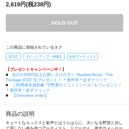
2,619円(税238円)
SOLD OUT
この商品に登録されているタグ
【CD】
【ピックアップ・特集】
女性アーティスト
【プレゼントキャンペーン中！】
■
合計3,500円以上お買い上げの方へ "BazbeeStoop - The
Package [CD]" をプレゼント！ ＊条件有＊必ずクリック
■
ご利用者全員対象 "宇野君のミニミニシール" をプレゼント！
＊条件有＊必ずクリック
■
【Overseas order】
商品の説明
キュートなルックスと歌声とはうらはらに、大いなる野望と決し
て屈しない魂を持つアーティスト、リクルマイ。彼女のメッセー