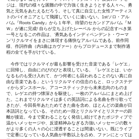
ジは、現代の様々な困難の中で力強く生きようとする人々へ、勇
気と元気をあたえるだろう。そして真に自立した女性アーティス
トのパイオニアとして飛躍していくに違いない。1stソロ・アル
バム『Roots Candy』から１年半、待望のセカンドアルバム『Ｍ
Ｗ』が遂に完成! 自らが立ち上げたレーベル
からの記念すべき第
一号となるこの作品は、‘勇気あるインディペンデント・ウーマ
ン’リクルマイをまさに体現する痛快なアルバムである。前作同
様、作詞作曲（内1曲はカヴァー）からプロデュースまで制作過
程の全てを手がけている。
今作ではリクルマイが最も影響を受けた音楽である「レゲエ」
に回帰し、自由にのびのびと表現している。「レゲエとは、いか
なるものも受け入れて、かつ何者にも囚われることのない真に自
由な音楽である」というリクルマイの信念のもと、ロックステデ
ィからダンスホール、アコースティックから未来志向のものま
で、レゲエの持つ懐深さを駆使し、一枚のアルバムにまとめ上げ
た。これまでリクルマイは多くの英語詞による名曲を作り歌って
きたが、今回長年あたためてきた曲を含め、ほとんどの楽曲が日
本語詞となっている。そのため一段とリクルマイとリスナーの距
離が接近。今まで変わることなく発信し続けてきたポジティブで
温かいメッセージや、反逆精神みなぎる力強いメッセージの数々
がより多くの人々の心に浸透することは間違いない。既にライブ
で定番になっている人気曲が半数以上を占め、ファンにとっては