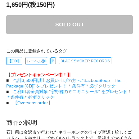
1,650円(税150円)
SOLD OUT
この商品に登録されているタグ
【CD】
レーベル別
B
BLACK SMOKER RECORDS
【プレゼントキャンペーン中！】
■
合計3,500円以上お買い上げの方へ "BazbeeStoop - The
Package [CD]" をプレゼント！ ＊条件有＊必ずクリック
■
ご利用者全員対象 "宇野君のミニミニシール" をプレゼント！
＊条件有＊必ずクリック
■
【Overseas order】
商品の説明
石川県は金沢市で行われたキラーボングのライブ音源！珍しくゴ
ッドバードやオリーブオイルのトラック上で、最後までマイクを