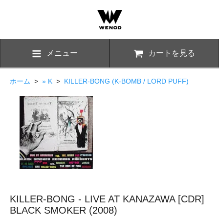
メニュー
カートを見る
ホーム
>
» K
>
KILLER-BONG (K-BOMB / LORD PUFF)
KILLER-BONG - LIVE AT KANAZAWA [CDR]
BLACK SMOKER (2008)